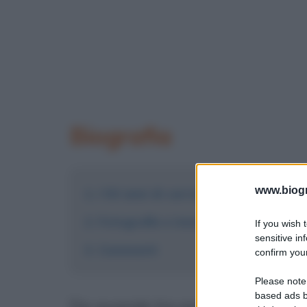
Biografia
www.biogra
I 50 anni di carriera di Peppino Di 
Fotografie e immagini
If you wish 
sensitive in
Commenti
confirm your
Please note
based ads b
Da quando ha esordito nel 1958