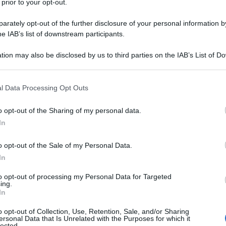
 prior to your opt-out.
'autentica star della musica italiana.
rately opt-out of the further disclosure of your personal information by
he IAB’s list of downstream participants.
ciliare, nei momenti più felici, la
tion may also be disclosed by us to third parties on the IAB’s List of 
tà del rock'n'roll e del twist
 that may further disclose it to other third parties.
imbolo di un'epoca).
 that this website/app uses one or more Google services and may gath
l Data Processing Opt Outs
including but not limited to your visit or usage behaviour. You may click 
 to Google and its third-party tags to use your data for below specifi
 Di Capri, nasce il 27 luglio 1939
o opt-out of the Sharing of my personal data.
ogle consent section.
In
to popolare, a partire appunto dagli
o opt-out of the Sale of my Personal Data.
e interpretazioni dei classici
In
 città e l'isola lo adottano subito
to opt-out of processing my Personal Data for Targeted
ing.
nare le canzoni, comprese in un
In
mente tradizionali ad altri creati di
o opt-out of Collection, Use, Retention, Sale, and/or Sharing
ersonal Data that Is Unrelated with the Purposes for which it
lected.