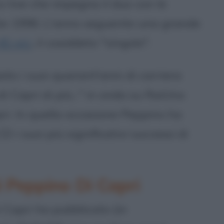
 live che impegna il duo con le
state 1996. L'anno seguente una grande
45 giri
, il cosiddeto "singolo".
to i suoi quarant'anni di carriera
 Capri di più..." in onda su RaiUno
ri. In quella occasione Peppino ha
 i suoi più significativi successi di
di Peppino Di Capri
Capri ha pubblicato (in