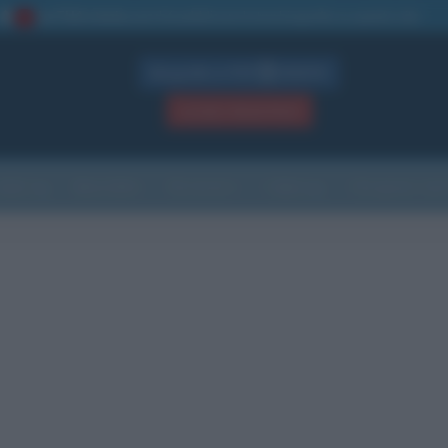
La TUA storia
: perché pubblicare la tua biografia su questo sito
1
Biografie in PDF
GRATIS
ACCEDI / REGISTRATI
Indice
Newsletter
Ricorrenze
Cultura
Che giorno sarà