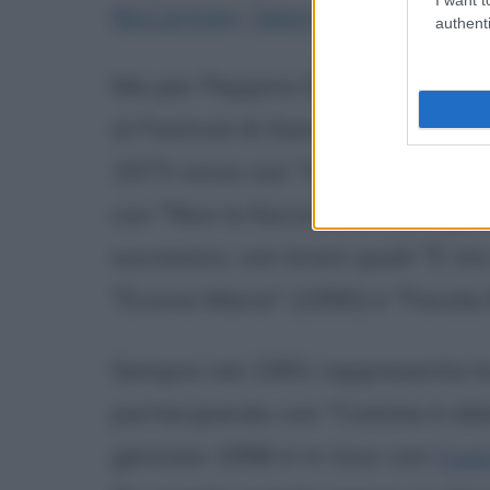
McCartney
,
George Harrison
e 
authenti
Ma per Peppino Di Capri il vero 
al Festival di Sanremo (è stato 
1973 vince con "Un grande amore
con "Non lo faccio più"; raccogl
successivi, con brani quali "E mo
"Evviva Maria" (1990) e "Favola 
Sempre nel 1991 rappresenta la
partecipando con "Comme è ddoce
gennaio 1996 è in tour con
Fre