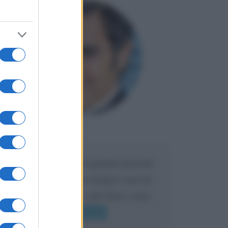
Maria
DA:
Caro Liorni perché quando presenti
l'eredità urli sempre troppo? non ho
mai sentito Mike o altri bravi come
lui gridare
Leggi di più