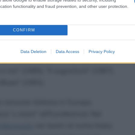
Ringo
Starr
) di Liverpool.
cation functionality and fraud prevention, and other user protection.
successo arriva con le partecipazioni
CONFIRM
presente a ben nove edizioni). Nel
 e niente più", e si ripete nel 1976
Data Deletion
Data Access
Privacy Policy
ie altri successi anche nei Sanremo
 e mo" (1985), "Il sognatore" (1987),
Blues" (1991).
 canzone italiana in Europa,
 'o mare" all'Eurofestival. Nel
d Bongusto
nei teatri di tutta Italia.