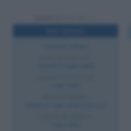
Powered by
Dati sintetici
Cantante italiano
DATA DI NASCITA
Giovedì
27 luglio
1939
LUOGO DI NASCITA
Capri
,
Italia
DATA DI MORTE
Sabato
11 luglio
2026
(a 86 anni)
LUOGO DI MORTE
Capri
,
Italia