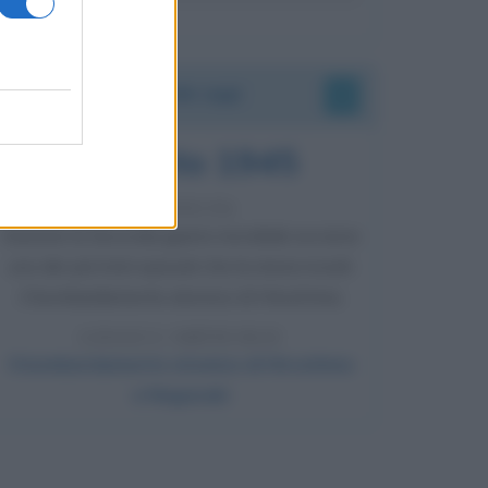
Accadde oggi
6 agosto 1945
81 ANNI FA
Durante la Seconda guerra mondiale avviene
uno dei più tristi episodi che la storia ricordi:
il bombardamento atomico di Hiroshima.
LEGGI L'ARTICOLO
Il bombardamento atomico di Hiroshima
e Nagasaki