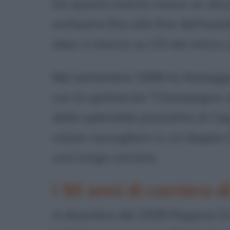
Da questo evento nasce un disco
orchestre fino alla fine dell'e
idea: il rilancio su CD del mitico
Nel settembre 1998 ha festeggia
con lo spettacolo "Champagne, di
dalla splendida piazzetta di Cap
voluto raccogliere in un doppio CD
una lunga carriera.
I 50 anni di carriera 
A dicembre del 2008 Peppino Di 