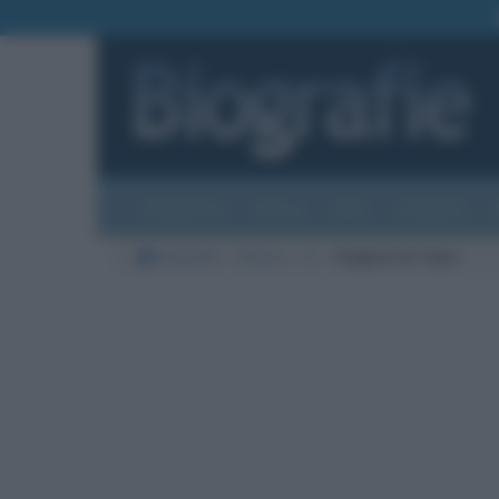
Biografie
Foto
Temi
Categorie
Biografie
Musica
D
Peppino Di Capri