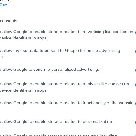
ricordare le sue indimenticabili
Out
sà" o "Voce 'e notte", mentre tra i
consents
sono da annoverare "Luna caprese"
o allow Google to enable storage related to advertising like cookies on
co "Champagne". Sempre suo è il merito
evice identifiers in apps.
t interpretando "Let's twist again" di
o allow my user data to be sent to Google for online advertising
s.
to allow Google to send me personalized advertising.
cantante italiano a salire sullo stesso
o allow Google to enable storage related to analytics like cookies on
evice identifiers in apps.
casione dei loro tre leggendari
va e Roma (1968). Egli, che era
o allow Google to enable storage related to functionality of the website
nti del rock'n'roll italiano, aveva
o allow Google to enable storage related to personalization.
quattro" (
John Lennon
,
Paul
o allow Google to enable storage related to security, including