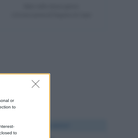
Nato nello stesso giorno
115 anni prima di Peppino Di Capri
sonal or
ection to
Chi l'ha detto?
nterest-
closed to