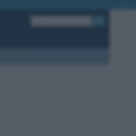
OK
?
Contatti