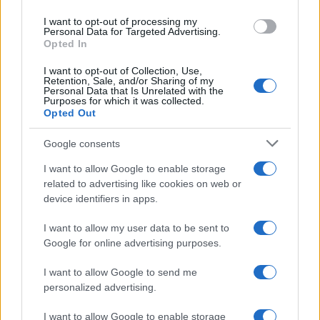
use your data for below specified purposes in below Google
I want to opt-out of processing my
consent section.
Personal Data for Targeted Advertising.
Opted In
I want to opt-out of Collection, Use,
Retention, Sale, and/or Sharing of my
Personal Data that Is Unrelated with the
Purposes for which it was collected.
Opted Out
Chi l'ha detto?
Google consents
I want to allow Google to enable storage
Una donna conosce la faccia dell'uomo che ama
related to advertising like cookies on web or
device identifiers in apps.
come un marinaio conosce il mare aperto.
I want to allow my user data to be sent to
Google for online advertising purposes.
Chi l'ha detto
I want to allow Google to send me
personalized advertising.
I want to allow Google to enable storage