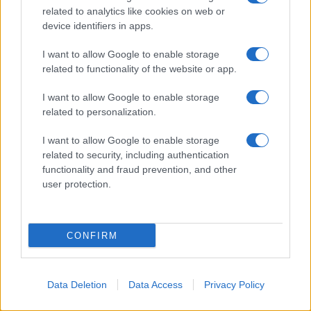
related to analytics like cookies on web or
device identifiers in apps.
Accadde oggi
I want to allow Google to enable storage
related to functionality of the website or app.
8 agosto 1956
I want to allow Google to enable storage
related to personalization.
70 ANNI FA
Nella miniera di carbone di Marcinelle, in Belgio,
I want to allow Google to enable storage
avviene un disastro nel quale perdono la vita
related to security, including authentication
centinaia di lavoratori, la maggior parte dei quali
functionality and fraud prevention, and other
italiani.
user protection.
LEGGI L'ARTICOLO
Il disastro di Marcinelle
CONFIRM
Data Deletion
Data Access
Privacy Policy