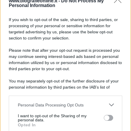
www.biografieonline.it -
Do Not Process My
Personal Information
6 agosto 1945
If you wish to opt-out of the sale, sharing to third parties, or
81 ANNI FA
processing of your personal or sensitive information for
Durante la Seconda guerra mondiale avviene uno dei
targeted advertising by us, please use the below opt-out
più tristi episodi che la storia ricordi: il
section to confirm your selection.
bombardamento atomico di Hiroshima.
Please note that after your opt-out request is processed you
LEGGI L'ARTICOLO
may continue seeing interest-based ads based on personal
Il bombardamento atomico di Hiroshima e
information utilized by us or personal information disclosed to
Nagasaki
third parties prior to your opt-out.
You may separately opt-out of the further disclosure of your
personal information by third parties on the IAB’s list of
downstream participants.
Personal Data Processing Opt Outs
This information may also be disclosed by us to third parties
on the IAB’s List of Downstream Participants that may further
I want to opt-out of the Sharing of my
disclose it to other third parties.
personal data.
Opted In
Please note that this website/app uses one or more Google
RICEVI GLI AGGIORNAMENTI