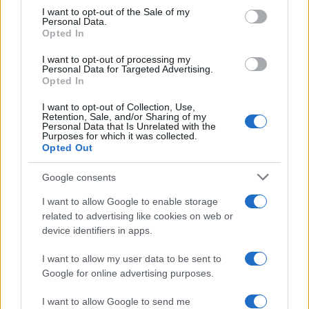
services and may gather and store information including but
I want to opt-out of the Sale of my
Personal Data.
not limited to your visit or usage behaviour. You may click to
Opted In
grant or deny consent to Google and its third-party tags to
Inserisci la tua migliore e-mail
use your data for below specified purposes in below Google
I want to opt-out of processing my
consent section.
Personal Data for Targeted Advertising.
E-mail
Opted In
OK
I want to opt-out of Collection, Use,
Retention, Sale, and/or Sharing of my
Personal Data that Is Unrelated with the
Purposes for which it was collected.
Opted Out
Google consents
I want to allow Google to enable storage
related to advertising like cookies on web or
device identifiers in apps.
I want to allow my user data to be sent to
Google for online advertising purposes.
I want to allow Google to send me