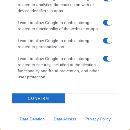
Leggi di più
Commenta
Download PDF
related to analytics like cookies on web or
device identifiers in apps.
I want to allow Google to enable storage
related to functionality of the website or app.
THEODORE ROOSEVELT
I want to allow Google to enable storage
related to personalization.
I want to allow Google to enable storage
related to security, including authentication
functionality and fraud prevention, and other
user protection.
CONFIRM
Data Deletion
Data Access
Privacy Policy
26° PRESIDENTE DEGLI STATI UNITI
D'AMERICA