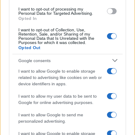
use your data for below specified purposes in below Google
I want to opt-out of processing my
consent section.
Personal Data for Targeted Advertising.
Opted In
I want to opt-out of Collection, Use,
Retention, Sale, and/or Sharing of my
Personal Data that Is Unrelated with the
Purposes for which it was collected.
Opted Out
Google consents
I want to allow Google to enable storage
related to advertising like cookies on web or
SCRITTORE E DRAMMATURGO IRLANDESE,
device identifiers in apps.
PREMIO NOBEL
I want to allow my user data to be sent to
α
26 luglio
1856
ω
2 novembre
1950
Google for online advertising purposes.
Predicando il teatro
Lo scrittore e drammaturgo
I want to allow Google to send me
George Bernard Shaw nasce in Irlanda, a Dublino, il 26
personalized advertising.
luglio 1856. La famiglia è di origine inglese; quando
George è giovanissimo il padre, alcoolizzato,...
I want to allow Google to enable storage