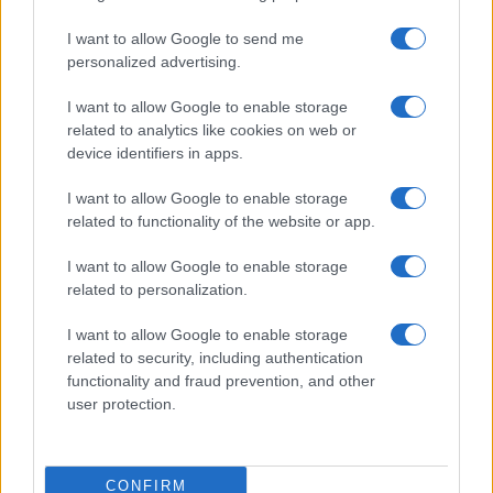
I want to allow Google to send me
personalized advertising.
I want to allow Google to enable storage
related to analytics like cookies on web or
Biografie
Approfondimenti
device identifiers in apps.
Biografie di oggi
Mappa del sito
Biografie più visitate
Ricorrenze
I want to allow Google to enable storage
Indice dei nomi
Onomastico
related to functionality of the website or app.
Foto di personaggi famosi
Che giorno era?
Categorie
Che giorno sarà?
I want to allow Google to enable storage
Temi
Cultura
related to personalization.
Servizi
I want to allow Google to enable storage
Pubblica la tua biografia
related to security, including authentication
functionality and fraud prevention, and other
Privacy Policy
user protection.
Cookie Policy
Preferenze Privacy
Contatti
CONFIRM