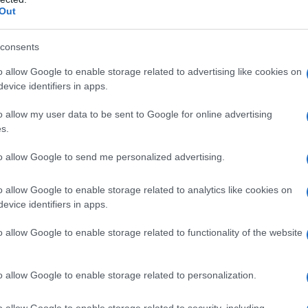
Out
consents
o allow Google to enable storage related to advertising like cookies on
ORÉ FRAGONARD
evice identifiers in apps.
o allow my user data to be sent to Google for online advertising
s.
 FRANCESE
to allow Google to send me personalized advertising.
1732
ω
22 agosto
1806
o allow Google to enable storage related to analytics like cookies on
é Fragonard nasce il 5 aprile del 1732 a Grasse, non
evice identifiers in apps.
Cannes, figlio di Françoise Petit e di François Fragonard.
o allow Google to enable storage related to functionality of the website
i a Parigi all'età di sei anni con la famiglia, sin da
tra...
o allow Google to enable storage related to personalization.
Commenta
Download PDF
o allow Google to enable storage related to security, including