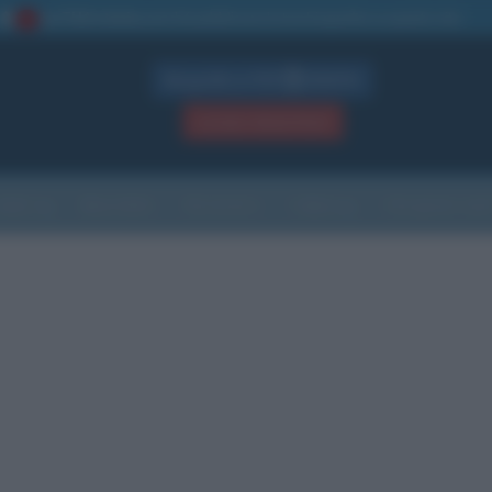
La TUA storia
: perché pubblicare la tua biografia su questo sito
1
Biografie in PDF
GRATIS
ACCEDI / REGISTRATI
Indice
Newsletter
Ricorrenze
Cultura
Che giorno sarà