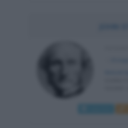
JOHN S
FILOSOF
α
20 magg
Naturali l
(Londra) il
scozzese - g
Leggi di più