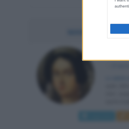
authenti
MARIA CRISTINA
REGINA 
α
27 april
Le abilità 
aprile 1806
ramo spag
quarta mogli
Leggi di più