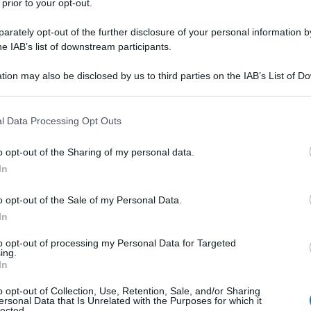
 prior to your opt-out.
e Georgiana Cavendish, duchessa del Devonshire, nasce
(Inghilterra) il giorno 7 giugno 1757. È stata la prima
rately opt-out of the further disclosure of your personal information by
he IAB’s list of downstream participants.
tion may also be disclosed by us to third parties on the IAB’s List of 
Commenta
Download PDF
 that may further disclose it to other third parties.
 that this website/app uses one or more Google services and may gath
l Data Processing Opt Outs
including but not limited to your visit or usage behaviour. You may click 
 to Google and its third-party tags to use your data for below specifi
o opt-out of the Sharing of my personal data.
ogle consent section.
In
o opt-out of the Sale of my Personal Data.
In
to opt-out of processing my Personal Data for Targeted
ing.
In
o opt-out of Collection, Use, Retention, Sale, and/or Sharing
ersonal Data that Is Unrelated with the Purposes for which it
lected.