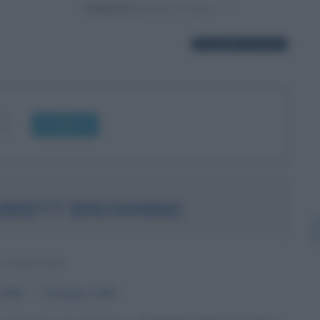
Powered by
6 biografie in elenco
OK
ARRETT BROWNING
A INGLESE
1806
ω
29 giugno
1861