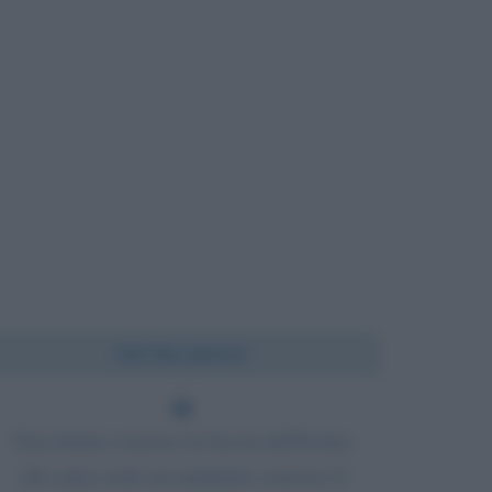
Chi l'ha detto?
Una donna conosce la faccia dell'uomo
che ama come un marinaio conosce il