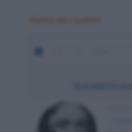
Elenco dei risultati
ELIZABETH B
POETESS
α
6 marzo