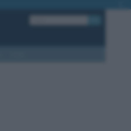
OK
?
Contatti