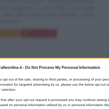
 a Firenze con passione
Elizabeth Barrett Browning
rham (Inghilterra) il 6 marzo 1806, in una famiglia
. Grazie alla fortuna economica del padre costruita
piantagioni...
Commenta
Download PDF
NA CAVENDISH
fieonline.it -
Do Not Process My Personal Information
to opt-out of the sale, sharing to third parties, or processing of your per
formation for targeted advertising by us, please use the below opt-out s
RATICA INGLESE
 selection.
o
1757
ω
30 marzo
1806
 that after your opt-out request is processed you may continue seeing i
ased on personal information utilized by us or personal information dis
lla bellezza
Lady Georgiana Spencer, ricordata dalla