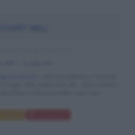
TUART MILL
O ED ECONOMISTA INGLESE
io
1806
ω
8 maggio
1873
eggi di produzione
John Stuart Mill nasce a Pentonville
 20 maggio 1806. Il padre James Mill - storico e filosofo
li impartisce un'educazione rigida. Il rigore usato...
Commenta
Download PDF