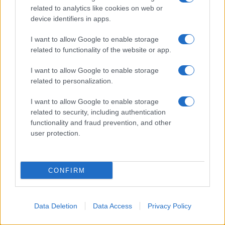
nasce il 2 febbraio del 1926 a Milano. Originario del
related to analytics like cookies on web or
device identifiers in apps.
quartiere Isola, da giovane studia Filosofia, prima di
essere nominato assistente di Giovanni...
I want to allow Google to enable storage
related to functionality of the website or app.
Leggi di più
Commenta
Download PDF
I want to allow Google to enable storage
related to personalization.
I want to allow Google to enable storage
related to security, including authentication
NATALIE WOOD
functionality and fraud prevention, and other
user protection.
CONFIRM
Data Deletion
Data Access
Privacy Policy