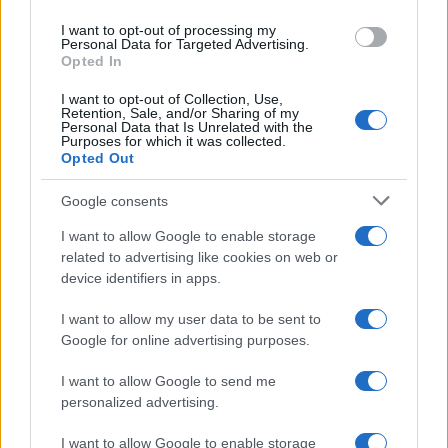
use your data for below specified purposes in below Google
I want to opt-out of processing my
consent section.
Personal Data for Targeted Advertising.
LUIGI VERONELLI
Opted In
I want to opt-out of Collection, Use,
Retention, Sale, and/or Sharing of my
Personal Data that Is Unrelated with the
Purposes for which it was collected.
Opted Out
Google consents
I want to allow Google to enable storage
related to advertising like cookies on web or
device identifiers in apps.
I want to allow my user data to be sent to
GASTRONOMO, ENOLOGO E SCRITTORE
Google for online advertising purposes.
ITALIANO
I want to allow Google to send me
α
2 febbraio
1926
ω
29 novembre
2004
personalized advertising.
Il vino, la terra e i princìpi di libertà
Luigi Veronelli
I want to allow Google to enable storage