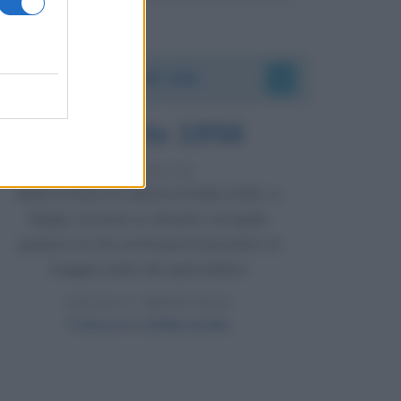
Accadde oggi
8 agosto 1956
70 ANNI FA
Nella miniera di carbone di Marcinelle, in
Belgio, avviene un disastro nel quale
perdono la vita centinaia di lavoratori, la
maggior parte dei quali italiani.
LEGGI L'ARTICOLO
Il disastro di Marcinelle