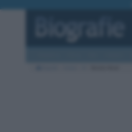
Biografie
Foto
Temi
Categorie
Biografie
Cinema
W
Natalie Wood