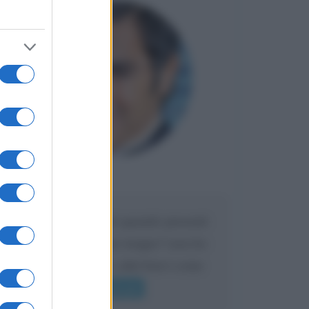
Maria
DA:
Caro Liorni perché quando presenti
l'eredità urli sempre troppo? non ho
mai sentito Mike o altri bravi come
lui gridare
Leggi di più