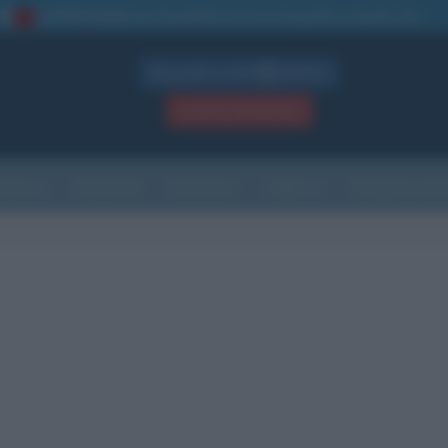
La TUA storia
: perché pubblicare la tua biografia su questo sito
1
Biografie in PDF
GRATIS
ACCEDI / REGISTRATI
Indice
Newsletter
Ricorrenze
Cultura
Che giorno sarà