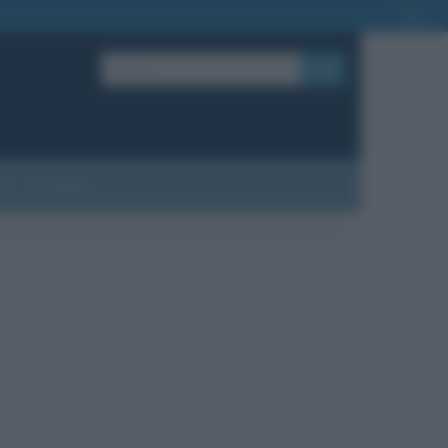
OK
?
Contatti