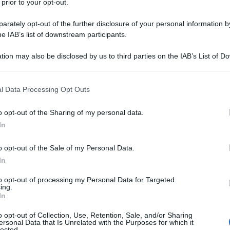
atalie Wood, pseudonimo di Natasha
 prior to your opt-out.
l'ja Nikolaevna Zacharenko) nata il
rately opt-out of the further disclosure of your personal information by
he IAB’s list of downstream participants.
a una famiglia di artisti emigrati
tion may also be disclosed by us to third parties on the IAB’s List of 
la con grande talento, tanto da essere
 that may further disclose it to other third parties.
a debuttare in "Conta solo l'avvenire"
 that this website/app uses one or more Google services and may gath
l Data Processing Opt Outs
including but not limited to your visit or usage behaviour. You may click 
in "Happy Land").
 to Google and its third-party tags to use your data for below specifi
o opt-out of the Sharing of my personal data.
ogle consent section.
In
ive con la famiglia a Santa Rosa, pare
o opt-out of the Sale of my Personal Data.
madre ne intuisce il talento e si
In
così dice la leggenda. Vero o no,
to opt-out of processing my Personal Data for Targeted
ing.
ella piccola Natalie Wood decolla.
In
o opt-out of Collection, Use, Retention, Sale, and/or Sharing
ersonal Data that Is Unrelated with the Purposes for which it
lected.