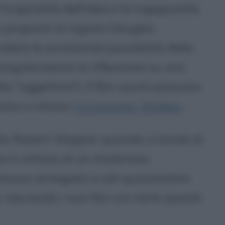
'originalità dell'idea e la ingegnosità
 proposte (il regista Douglas
dere le eccezionali possibilità della
ingolarmente la riflessione su una
lla "oggettiva"). Il film uscirà postumo
amico e attore
Christopher Walken
.
arito Robert Wagner quando, a bordo di
ce è vittima di un misterioso
 muore annegata a soli quarantatre
 lasciando i suoi fan con tanti quesiti