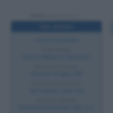
Powered by
Dati sintetici
Attrice statunitense
VERO NOME
Natal'ja Nikolaevna Zacharenko
DATA DI NASCITA
Mercoledì
20 luglio
1938
LUOGO DI NASCITA
San Francisco
,
Stati Uniti
DATA DI MORTE
Domenica
29 novembre
1981
(a 43