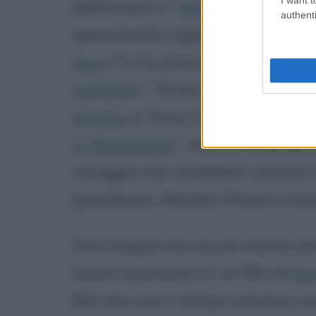
pellerossa in "
Sentieri selvaggi
"
authenti
spensierata ragazza di tante co
Story
") e la protagonista, orma
nell'erba
", "Strano incontro"). 
Sinatra
e Tony Curtis nel dramma
in Normandia
". Attrice forse pri
coraggio che avrebbero potuto t
grandezza, Natalie Wood è stata
Una tragica ed oscura morte pe
stava lavorando in un film di
fa
film che con il tempo saranno s