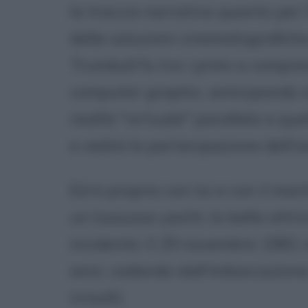
la traccia narrativa quanto per l
delle soluzioni cinematografiche
Trumbull fu tra i primi a compren
computer graphic, anticipando s
realtà "virtuale" parallela a que
e vedrà la partecipazione dell'
Ed è proprio con lui e con il m
un lussuoso yacht, la bella attri
incidente. Il 29 novembre 1981
anni, cadendo dall'imbarcazione,
irrisolti.