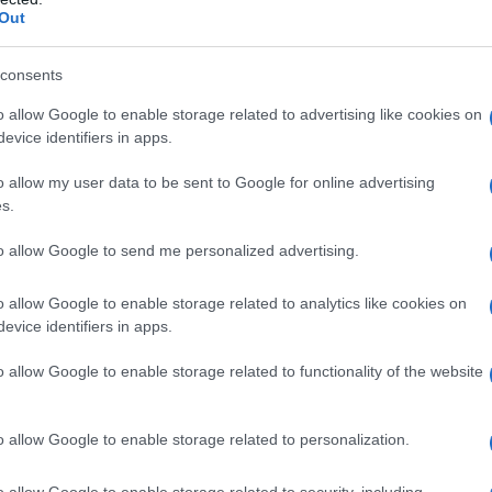
n "Gioventù bruciata" nel quale
Out
a studentessa incompresa che si
consents
 di una notte. I ruoli
o allow Google to enable storage related to advertising like cookies on
trice, le permettono di liberarsi dal
evice identifiers in apps.
amosa e di mostrare una crescente
o allow my user data to be sent to Google for online advertising
s.
to allow Google to send me personalized advertising.
enere di attrici che ha avuto una
o allow Google to enable storage related to analytics like cookies on
so che lo spettatore che abbia avuto
evice identifiers in apps.
uirla nelle sue apparizioni
o allow Google to enable storage related to functionality of the website
 ci averla praticamente vista
o allow Google to enable storage related to personalization.
nfatti la giovane rapita dai
o allow Google to enable storage related to security, including