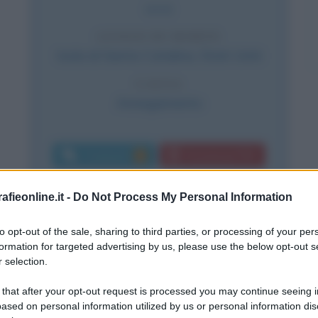
anni)
LUOGO DI MORTE
Isola di Santa Catalina
,
Stati Uniti
CAUSA
Annegamento
Commenti:
Download PDF
1
fieonline.it -
Do Not Process My Personal Information
luloide
to opt-out of the sale, sharing to third parties, or processing of your per
formation for targeted advertising by us, please use the below opt-out s
 selection.
ieta e triste. Se il cinema l'ha
 that after your opt-out request is processed you may continue seeing i
star, la sua esistenza fuori dal set è
ased on personal information utilized by us or personal information dis