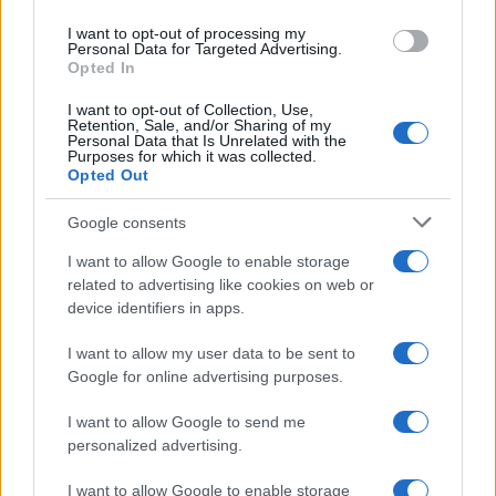
Persone famose morte nel
use your data for below specified purposes in below Google
19 biografie
I want to opt-out of processing my
1967
consent section.
Personal Data for Targeted Advertising.
Opted In
I want to opt-out of Collection, Use,
Retention, Sale, and/or Sharing of my
Personal Data that Is Unrelated with the
Purposes for which it was collected.
Opted Out
Informazioni
Google consents
Ci impegniamo costantemente per la precisione e la
I want to allow Google to enable storage
correttezza delle informazioni.
related to advertising like cookies on web or
Se riscontri qualcosa di errato o mancante,
scrivici
.
device identifiers in apps.
Per citare o ripubblicare questo testo
I want to allow my user data to be sent to
LICENZA
Google for online advertising purposes.
Creative Commons 2.5
I want to allow Google to send me
TITOLO DELL'ARTICOLO
personalized advertising.
Luigi Tenco, biografia
I want to allow Google to enable storage
AUTORE DEL TESTO