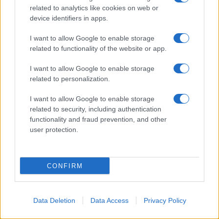
related to analytics like cookies on web or
device identifiers in apps.
I want to allow Google to enable storage
related to functionality of the website or app.
RICEVI GLI AGGIORNAMENTI
I want to allow Google to enable storage
related to personalization.
Inserisci la tua migliore e-mail
I want to allow Google to enable storage
related to security, including authentication
E-mail
OK
functionality and fraud prevention, and other
user protection.
CONFIRM
Data Deletion
Data Access
Privacy Policy