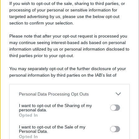
If you wish to opt-out of the sale, sharing to third parties, or
processing of your personal or sensitive information for
targeted advertising by us, please use the below opt-out
section to confirm your selection.
Please note that after your opt-out request is processed you
may continue seeing interest-based ads based on personal
information utilized by us or personal information disclosed to
third parties prior to your opt-out.
Chi l'ha detto?
You may separately opt-out of the further disclosure of your
personal information by third parties on the IAB’s list of
Un uomo di genio non commette errori: i suoi
downstream participants.
sbagli sono l'anticamera della scoperta.
Personal Data Processing Opt Outs
This information may also be disclosed by us to third parties
on the IAB’s List of Downstream Participants that may further
I want to opt-out of the Sharing of my
disclose it to other third parties.
personal data.
Opted In
Chi l'ha detto
Please note that this website/app uses one or more Google
services and may gather and store information including but
I want to opt-out of the Sale of my
Personal Data.
not limited to your visit or usage behaviour. You may click to
Opted In
grant or deny consent to Google and its third-party tags to