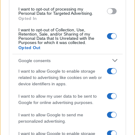
AUTORE DEL TESTO
use your data for below specified purposes in below Google
Redattori di Biografieonline.it
I want to opt-out of processing my
consent section.
Personal Data for Targeted Advertising.
Opted In
NOME DELLA FONTE
Biografieonline.it
I want to opt-out of Collection, Use,
Retention, Sale, and/or Sharing of my
URL
Personal Data that Is Unrelated with the
https://biografieonline.it/biografia-andy-warhol
Purposes for which it was collected.
Opted Out
DATA DI VISITA
Lunedì 10 agosto 2026
Google consents
ULTIMO AGGIORNAMENTO
I want to allow Google to enable storage
Lunedì 1 febbraio 2016
related to advertising like cookies on web or
device identifiers in apps.
Biografie correlate
I want to allow my user data to be sent to
Google for online advertising purposes.
ALEXANDER FLEMING
I want to allow Google to send me
personalized advertising.
I want to allow Google to enable storage