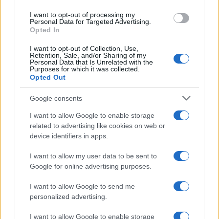
use your data for below specified purposes in below Google
I want to opt-out of processing my
consent section.
Personal Data for Targeted Advertising.
Nato nello stesso giorno
Opted In
62 anni dopo Lenin
I want to opt-out of Collection, Use,
Retention, Sale, and/or Sharing of my
Personal Data that Is Unrelated with the
Purposes for which it was collected.
Opted Out
Google consents
I want to allow Google to enable storage
related to advertising like cookies on web or
device identifiers in apps.
I want to allow my user data to be sent to
Google for online advertising purposes.
I want to allow Google to send me
personalized advertising.
Chi l'ha detto?
I want to allow Google to enable storage