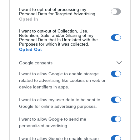
use your data for below specified purposes in below Google
I want to opt-out of processing my
consent section.
Personal Data for Targeted Advertising.
Opted In
I want to opt-out of Collection, Use,
Retention, Sale, and/or Sharing of my
Personal Data that Is Unrelated with the
Purposes for which it was collected.
Opted Out
Frasi di Stanley
di
1
10
Google consents
Kubrick
I want to allow Google to enable storage
related to advertising like cookies on web or
Le superpotenze si comportano da gangster e i
device identifiers in apps.
paesi piccoli da prostitute.
I want to allow my user data to be sent to
Stanley Kubrick
Google for online advertising purposes.
I want to allow Google to send me
personalized advertising.
I want to allow Google to enable storage