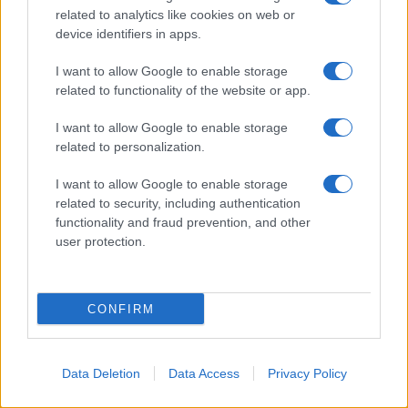
related to analytics like cookies on web or
device identifiers in apps.
Foto e immagini di
3 fotografie
Stanley Kubrick
I want to allow Google to enable storage
related to functionality of the website or app.
I want to allow Google to enable storage
related to personalization.
I want to allow Google to enable storage
related to security, including authentication
functionality and fraud prevention, and other
user protection.
CONFIRM
Data Deletion
Data Access
Privacy Policy