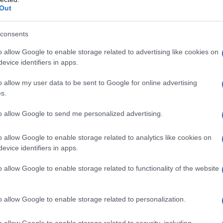
Out
 prese in giro dei suoi coetanei, a
consents
sso associato a Ponzio Pilato.
o allow Google to enable storage related to advertising like cookies on
evice identifiers in apps.
ragazzino si dedica al
body building
o allow my user data to be sent to Google for online advertising
s.
 allo studio dell'anatomia umana;
to allow Google to send me personalized advertising.
fi, lo sci e l'atletica.
o allow Google to enable storage related to analytics like cookies on
sperienza della guerra
evice identifiers in apps.
o allow Google to enable storage related to functionality of the website
asferisce in Gran Bretagna, dove
come istruttore di autodifesa; nel
o allow Google to enable storage related to personalization.
resse per l'acrobatica e il pugilato,
o allow Google to enable storage related to security, including