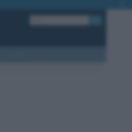
OK
?
Contatti