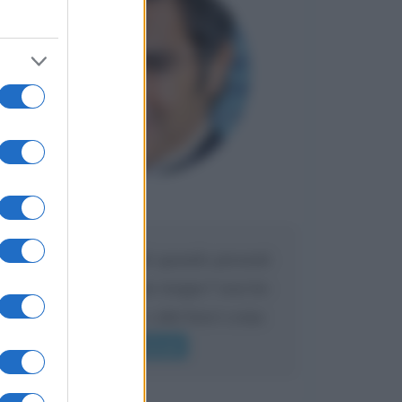
Maria
DA:
Caro Liorni perché quando presenti
l'eredità urli sempre troppo? non ho
mai sentito Mike o altri bravi come
lui gridare
Leggi di più