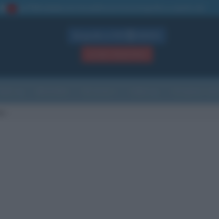
La TUA storia
: perché pubblicare la tua biografia su questo sito
1
Biografie in PDF
GRATIS
ACCEDI / REGISTRATI
Indice
Newsletter
Ricorrenze
Cultura
Che giorno sarà
es