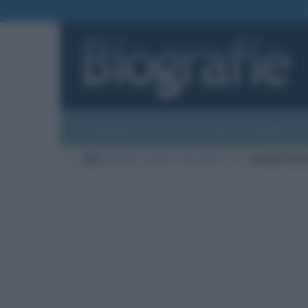
Biografie
Foto
Temi
Categorie
Biografie
Sport
Inventori
P
Joseph Pilat