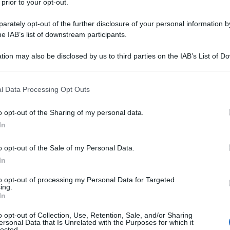
 prior to your opt-out.
rately opt-out of the further disclosure of your personal information by
he IAB’s list of downstream participants.
tion may also be disclosed by us to third parties on the IAB’s List of 
 that may further disclose it to other third parties.
 that this website/app uses one or more Google services and may gath
l Data Processing Opt Outs
including but not limited to your visit or usage behaviour. You may click 
ore del celebre sistema di
 to Google and its third-party tags to use your data for below specifi
o opt-out of the Sharing of my personal data.
ogle consent section.
me - il
metodo
Pilates
- nasce il 9
In
adbach, in Germania: il padre è un
o opt-out of the Sale of my Personal Data.
In
ini greche, mentre la madre è una
to opt-out of processing my Personal Data for Targeted
 Joseph deve fare i conti con diversi
ing.
In
ica, ma soprattutto rachitismo e
o opt-out of Collection, Use, Retention, Sale, and/or Sharing
ersonal Data that Is Unrelated with the Purposes for which it
lected.