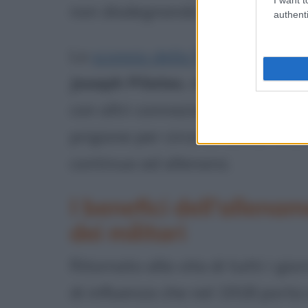
non disdegnando di frequentar
authenti
Lo
scoppio della Prima Guerra 
Joseph Pilates
, che nel corso d
con altri connazionali in quanto
prigione per circa un anno. Anche
continua ad allenarsi.
I benefici dell'allenam
dei militari
Ritornato alla vita di tutti i gio
di influenza che nel 1918 porta a