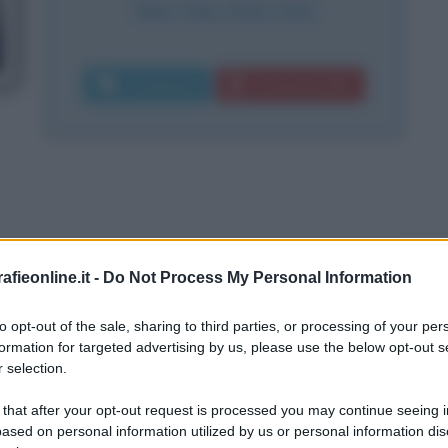
New York
,
Stati Uniti
Commenta
Download PDF
fieonline.it -
Do Not Process My Personal Information
a guerra
litazione dei militari
to opt-out of the sale, sharing to third parties, or processing of your per
formation for targeted advertising by us, please use the below opt-out s
 selection.
 that after your opt-out request is processed you may continue seeing i
ased on personal information utilized by us or personal information dis