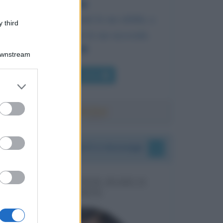
Da ciascuno secondo le sue abilità, a
 third
ciascuno secondo le sue necessità.
Downstream
Chi l'ha detto
er and store
to grant or
ed purposes
I vostri commenti e messaggi
MESSAGGI PER MARCO
LIORNI