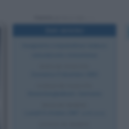
Powered by
Dati sintetici
Insegnante e imprenditore tedesco
naturalizzato statunitense
DATA DI NASCITA
Domenica
9 dicembre
1883
LUOGO DI NASCITA
Moenchengladbach
,
Germania
DATA DI MORTE
Lunedì
9 ottobre
1967
(a 83 anni)
LUOGO DI MORTE