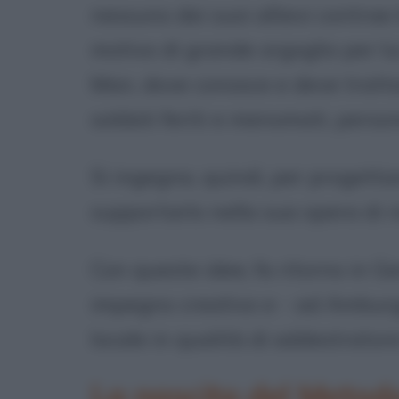
nessuno dei suoi allievi contrae
motivo di grande orgoglio per lui. 
Man, dove conosce e deve trattar
soldati feriti e menomati, person
Si ingegna, quindi, per progetta
supportarlo nella sua opera di ri
Con queste idee, fa ritorno in 
impegno creativo e - ad Amburgo
locale in qualità di addestratore 
La nascita del Metodo