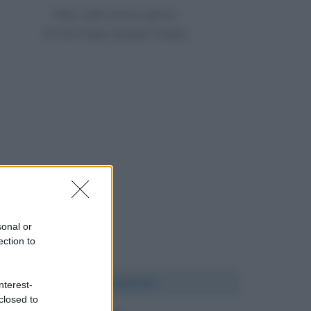
Nato nello stesso giorno
53 anni dopo Joseph Pilates
sonal or
ection to
Chi l'ha detto?
nterest-
closed to