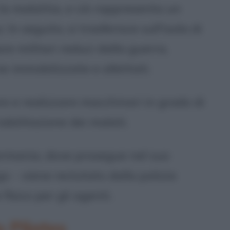
 la malattia, e ciò rappresenta un
In seguito, si trasferisce sull'isola di
e militari reduci dalla guerra,
e immobilizzate e allettati.
re e realizzare macchinari in grado di
abilitazione dei malati.
Germania, dove prosegue nel suo
 - viene reclutato dalla polizia
fisico per gli agenti.
 Pilates