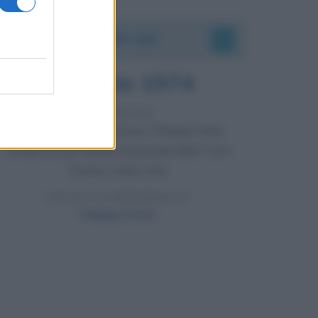
Accadde oggi
7 agosto 1974
52 ANNI FA
Camminando su una fune, Philippe Petit
compie la sua celebre traversata delle Twin
Towers a New York.
LEGGI LA BIOGRAFIA
Philippe Petit