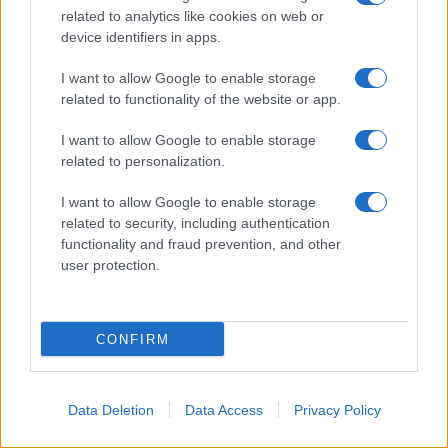
related to analytics like cookies on web or
device identifiers in apps.
I want to allow Google to enable storage
related to functionality of the website or app.
I want to allow Google to enable storage
related to personalization.
I want to allow Google to enable storage
related to security, including authentication
functionality and fraud prevention, and other
user protection.
Biografie
Approfondimenti
Biografie di oggi
Mappa del sito
CONFIRM
Biografie più visitate
Ricorrenze
Indice dei nomi
Onomastico
Foto di personaggi famosi
Che giorno era?
Data Deletion
Data Access
Privacy Policy
Categorie
Che giorno sarà?
Temi
Cultura