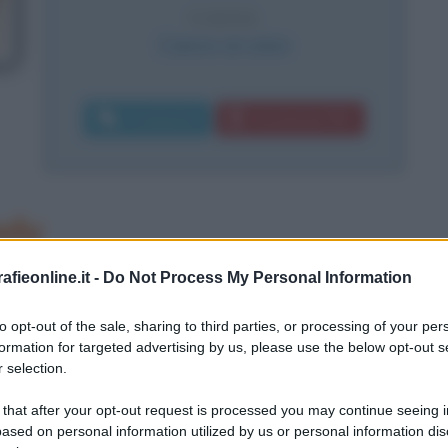
CAUSA
Cancro al colon
Commenta
Download PDF
ady
cambiato poi in Edda Van Heemstra
fieonline.it -
Do Not Process My Personal Information
aggio 1929 a Bruxelles da padre
to opt-out of the sale, sharing to third parties, or processing of your per
formation for targeted advertising by us, please use the below opt-out s
ronessa olandese; di famiglia agiata,
 selection.
ognando di diventare come quella
 that after your opt-out request is processed you may continue seeing i
 al nome di Margot Fonteyn. Negli
ased on personal information utilized by us or personal information dis