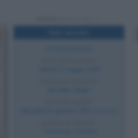
Powered by
Dati sintetici
Attrice britannica
DATA DI NASCITA
Sabato
4 maggio
1929
LUOGO DI NASCITA
Bruxelles
,
Belgio
DATA DI MORTE
Mercoledì
20 gennaio
1993
(a 63 anni)
LUOGO DI MORTE
Tolochenaz
,
Svizzera