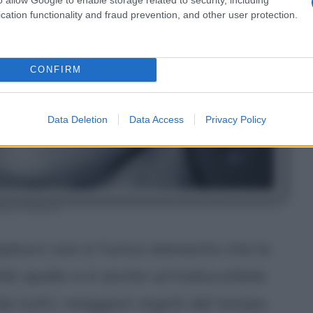
cation functionality and fraud prevention, and other user protection.
CONFIRM
Data Deletion
Data Access
Privacy Policy
drey Hepburn
pburn non è l'unico elemento che la
le spalle vi è anche un'indiscutibile
da tutti i maggiori registi del tempo.