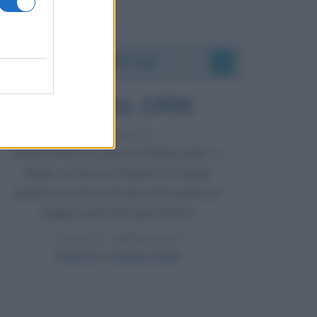
Accadde oggi
8 agosto 1956
70 ANNI FA
Nella miniera di carbone di Marcinelle, in
Belgio, avviene un disastro nel quale
perdono la vita centinaia di lavoratori, la
maggior parte dei quali italiani.
LEGGI L'ARTICOLO
Il disastro di Marcinelle