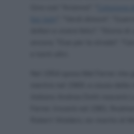
Gira così "Arianna", "
Colazione d
fair lady
", "Verdi dimore", "Guer
dollari e vivere felici", "Storia 
ancora, "Due per la strada", "Ce
e tanti altri.
Nel 1954 sposa Mel Ferrer che gli
mentre nel 1969, a causa della 
italiano Andrea Dotti nascerà Lu
Ferrer, troverà nel 1981, finalme
Robert Wolders, ex-marito di M