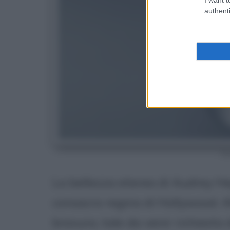
authenti
Au
La bellezza eterea di Audrey He
consacra regina di Hollywood. Al
bravura, tale da venir richiesta 