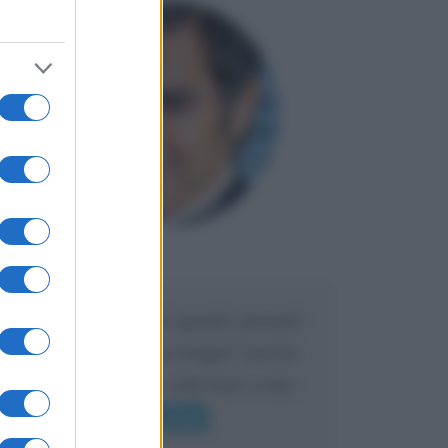
Maria
DA:
Caro Liorni perché quando presenti
l'eredità urli sempre troppo? non ho
mai sentito Mike o altri bravi come
lui gridare
Leggi di più