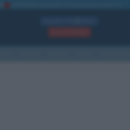
La TUA storia
: perché pubblicare la tua biografia su questo sito
1
Biografie in PDF
GRATIS
ACCEDI / REGISTRATI
Indice
Newsletter
Ricorrenze
Cultura
Che giorno sarà