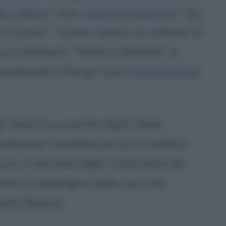
a Tiffany
" (con
George Peppard
), "
My
ra e pace", "Come rubare un milione di
di una monaca", "Robin e Marian"; e,
nerentola a Parigi" (con
Fred Astaire
)
 darà il suo primo figlio, Sean,
relazione clandestina con il medico
ca, il secondo figlio. Divorziata da
nte, il compagno della sua vita,
erle Oberon.