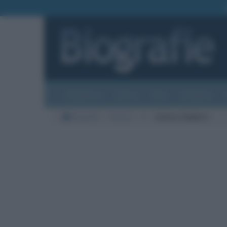
Biografie
Foto
Temi
Categorie
Biografie
Cinema
H
Audrey Hepburn