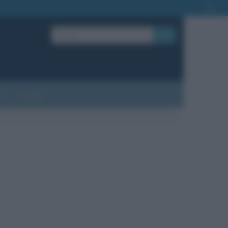
OK
?
Contatti