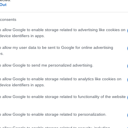
Out
agonista.
consents
i
Billy Wilder
, con
Humphrey Bogart
),
o allow Google to enable storage related to advertising like cookies on
evice identifiers in apps.
 storia del cinema ricordi, che la lancia
o allow my user data to be sent to Google for online advertising
lo dell'omonima protagonista Audrey
s.
egante che mai, ma soprattutto
to allow Google to send me personalized advertising.
 e di freschezza che la rendono unica.
o allow Google to enable storage related to analytics like cookies on
evice identifiers in apps.
o allow Google to enable storage related to functionality of the website
o allow Google to enable storage related to personalization.
o allow Google to enable storage related to security, including