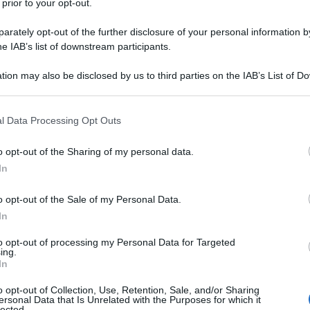
 prior to your opt-out.
ffrire la fame, e si dice che la sua
rately opt-out of the further disclosure of your personal information by
essuosa, si sia in fondo determinata
he IAB’s list of downstream participants.
i solo di povere cose (narra la
tion may also be disclosed by us to third parties on the IAB’s List of 
 that may further disclose it to other third parties.
e la sua famiglia non trovarono di
 that this website/app uses one or more Google services and may gath
ulipano).
l Data Processing Opt Outs
including but not limited to your visit or usage behaviour. You may click 
 to Google and its third-party tags to use your data for below specifi
o opt-out of the Sharing of my personal data.
ogle consent section.
a scrittrice - allora ottantenne -
In
ultura del Novecento), in vacanza a
o opt-out of the Sale of my Personal Data.
In
protagonista della sua commedia
to opt-out of processing my Personal Data for Targeted
o romanzo. In seguito, a ventidue anni,
ing.
In
e un ruolo di principessa birichina nel
o opt-out of Collection, Use, Retention, Sale, and/or Sharing
ersonal Data that Is Unrelated with the Purposes for which it
iam Wyler, che le porta anche un
lected.