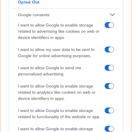
Opted Out
Google consents
I want to allow Google to enable storage
related to advertising like cookies on web or
device identifiers in apps.
I want to allow my user data to be sent to
Google for online advertising purposes.
I want to allow Google to send me
personalized advertising.
I want to allow Google to enable storage
related to analytics like cookies on web or
Biografie
Approfondimenti
device identifiers in apps.
Biografie di oggi
Mappa del sito
Biografie più visitate
Ricorrenze
I want to allow Google to enable storage
Indice dei nomi
Onomastico
related to functionality of the website or app.
Foto di personaggi famosi
Che giorno era?
Categorie
Che giorno sarà?
I want to allow Google to enable storage