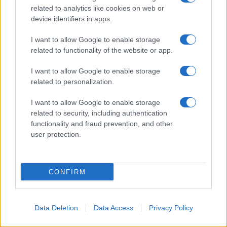
INGLESE
related to analytics like cookies on web or
device identifiers in apps.
9 DICEMBRE
I want to allow Google to enable storage
related to functionality of the website or app.
Impronte di donna
È una delle figure più importanti
dell'Antropologia del XX secolo. Assieme al marito
I want to allow Google to enable storage
Louis Leakey operò alcune scoperte fondamentali per
related to personalization.
individuare l'Africa quale culla dell'Homo...
I want to allow Google to enable storage
related to security, including authentication
Leggi di più
Commenta
Download PDF
functionality and fraud prevention, and other
user protection.
CONFIRM
ALFRED NOBEL morì 130
anni fa
Data Deletion
Data Access
Privacy Policy