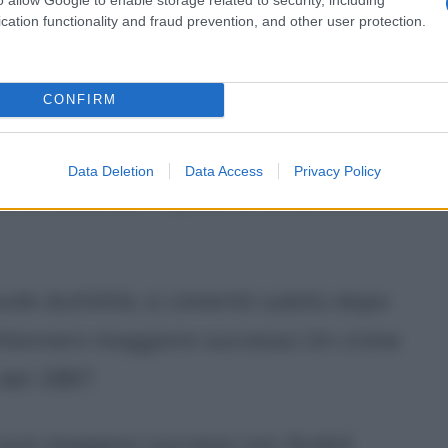
e contemporaine (del 1883) e
cation functionality and fraud prevention, and other user protection.
 contemporaine (del 1885), con i
ita indagine psicologica di alcuni
CONFIRM
aria ottocentesca come
Stendhal
,
Nel realizzare questi scritti, Bourget si
Data Deletion
Data Access
Privacy Policy
aine, secondo il quale la letteratura è
le duttilità, si cimentò subito dopo
ottennero maggiore successo Un crime
del 1887.
i suoi maggiori successi con André