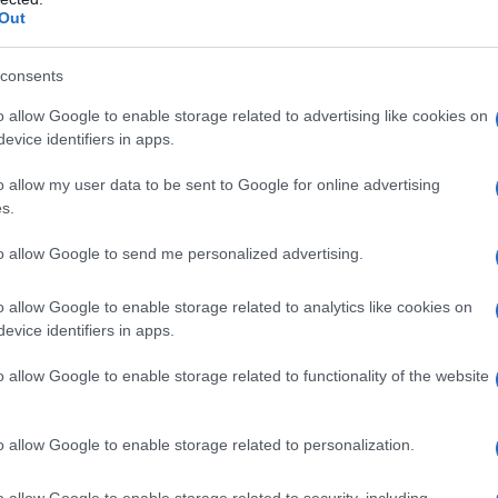
Out
consents
Justin Bourget, si trasferì a Parigi per
o allow Google to enable storage related to advertising like cookies on
 di Parigi, dove si laureò in Lettere
evice identifiers in apps.
o allow my user data to be sent to Google for online advertising
s.
a prima raccolta poetica, intitolata
to allow Google to send me personalized advertising.
a vie inquiète del 1875 e da Les
o allow Google to enable storage related to analytics like cookies on
evice identifiers in apps.
r risentendo del clima letterario
o allow Google to enable storage related to functionality of the website
 buona accoglienza.
o allow Google to enable storage related to personalization.
 la pubblicazione dei trattati
o allow Google to enable storage related to security, including