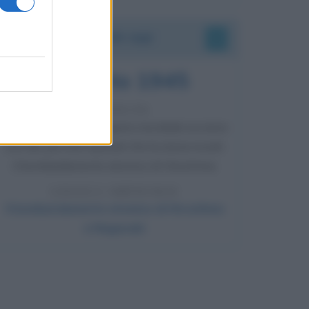
Accadde oggi
6 agosto 1945
81 ANNI FA
Durante la Seconda guerra mondiale avviene
uno dei più tristi episodi che la storia ricordi:
il bombardamento atomico di Hiroshima.
LEGGI L'ARTICOLO
Il bombardamento atomico di Hiroshima
e Nagasaki