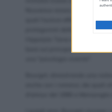
intitolati Essais de psychologi
authenti
Nouveaux essais de psychologie
quali l'autore effettuò una riusc
protagonisti della scena letter
Hippolyte Taine e
Baudelaire
. 
basò sul principio espresso da T
una "psicologia vivente".
Bourget, dimostrando una notevo
anche con i romanzi, dei quali 
d'amour del 1886 e Mensonges 
I quegli anni, Bourget riscosse 