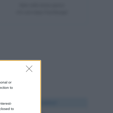
Nato nello stesso giorno
101 anni dopo Paul Bourget
sonal or
ection to
Chi l'ha detto?
nterest-
closed to