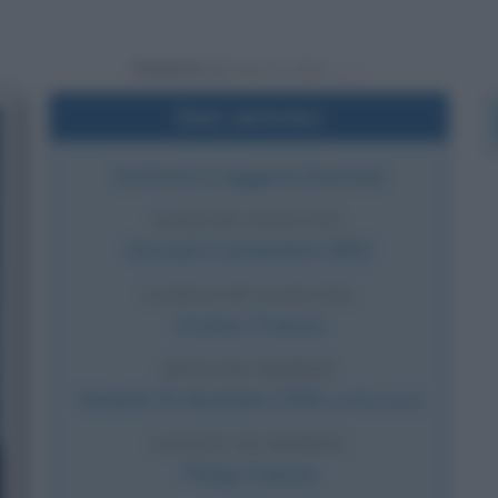
Powered by
Dati sintetici
Scrittore e saggista francese
DATA DI NASCITA
Giovedì
2 settembre
1852
LUOGO DI NASCITA
Amiens
,
Francia
DATA DI MORTE
Venerdì
25 dicembre
1936
(a 84 anni)
LUOGO DI MORTE
Parigi
,
Francia