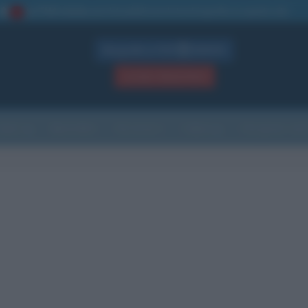
La TUA storia
: perché pubblicare la tua biografia su questo sito
1
Biografie in PDF
GRATIS
ACCEDI / REGISTRATI
Indice
Newsletter
Ricorrenze
Cultura
Che giorno sarà