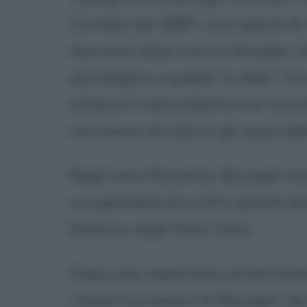
Cornelis del 1887, una specie di
due anni dopo con Le disciple, 
psicologico a quello "a idee". C
attaccò il naturalismo e le convi
cercarono di ridurre gli spazi del
Negli anni Novanta, Bourget mu
occupandosi di scritti ispirati dai
Santa e negli Stati Uniti.
Dopo una repentina conversione
i lavori successivi di Bourget, 