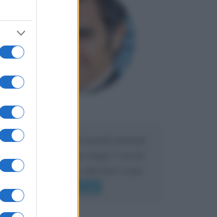
Maria
DA:
Caro Liorni perché quando presenti
l'eredità urli sempre troppo? non ho
mai sentito Mike o altri bravi come
lui gridare
Leggi di più