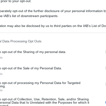
 2 settembre 1852. Fu uno scrittore
 prior to your opt-out.
l'Académie française dal 1894.
rately opt-out of the further disclosure of your personal information by
he IAB’s list of downstream participants.
correnti culturali e letterarie
tion may also be disclosed by us to third parties on the IAB’s List of 
 that may further disclose it to other third parties.
naturalismo
e il razionalismo.
 that this website/app uses one or more Google services and may gath
l Data Processing Opt Outs
including but not limited to your visit or usage behaviour. You may click 
sero la vita spirituale al solo aspetto
 to Google and its third-party tags to use your data for below specifi
o opt-out of the Sharing of my personal data.
ogle consent section.
In
aspetti molto più importanti.
o opt-out of the Sale of my Personal Data.
pa grazie ai suoi romanzi, fra i quali
In
enso della morte".
to opt-out of processing my Personal Data for Targeted
ing.
In
o opt-out of Collection, Use, Retention, Sale, and/or Sharing
ersonal Data that Is Unrelated with the Purposes for which it
lected.