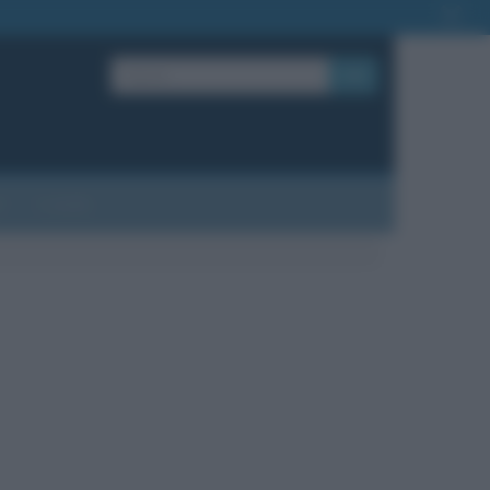
OK
?
Contatti