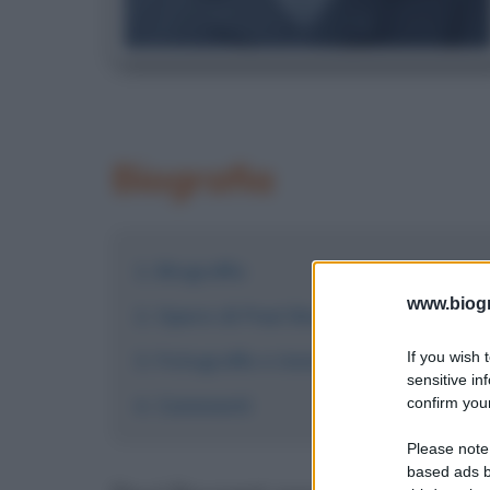
Biografia
Biografia
www.biogra
Opere di Paul Bourget
If you wish 
Fotografie e immagini
sensitive in
Commenti
confirm your
Please note
based ads b