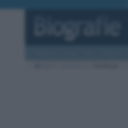
Biografie
Foto
Temi
Categorie
Biografie
Letteratura
B
Paul Bourget