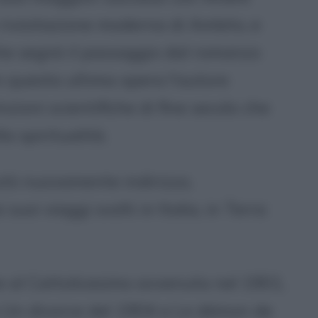
 rivisitazione moderna di Amleto, e
che segnò il passaggio dal romanzo
on questa ultima opera l'autore
nzioni scientifiche di fine secolo che
la spiritualità.
tò nuovamente indirizzo,
 suoi viaggi svolti in Italia, in Terra
 al Cattolicesimo avvenuta nel 1901,
da Un divorce del 1904 a Le démon de