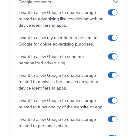
Google consents
I want to allow Google to enable storage
related to advertising like cookies on web or
device identifiers in apps.
I want to allow my user data to be sent to
Google for online advertising purposes.
I want to allow Google to send me
personalized advertising.
I want to allow Google to enable storage
related to analytics like cookies on web or
Biografie
Approfondimenti
device identifiers in apps.
Biografie di oggi
Mappa del sito
Biografie più visitate
Ricorrenze
I want to allow Google to enable storage
Indice dei nomi
Onomastico
related to functionality of the website or app.
Foto di personaggi famosi
Che giorno era?
Categorie
Che giorno sarà?
I want to allow Google to enable storage
Temi
Cultura
related to personalization.
Servizi