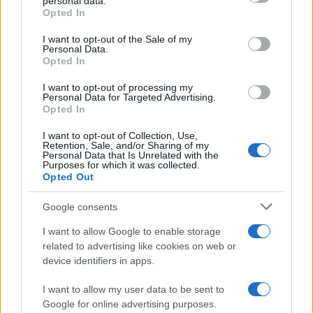
personal data.
Opted In
Please note that this website/app uses one or more Google
RICEVI GLI AGGIORNAMENTI
services and may gather and store information including but
I want to opt-out of the Sale of my
Personal Data.
not limited to your visit or usage behaviour. You may click to
Opted In
grant or deny consent to Google and its third-party tags to
Inserisci la tua migliore e-mail
use your data for below specified purposes in below Google
I want to opt-out of processing my
consent section.
Personal Data for Targeted Advertising.
E-mail
Opted In
OK
I want to opt-out of Collection, Use,
Retention, Sale, and/or Sharing of my
Personal Data that Is Unrelated with the
Purposes for which it was collected.
Opted Out
Google consents
I want to allow Google to enable storage
related to advertising like cookies on web or
device identifiers in apps.
I want to allow my user data to be sent to
Google for online advertising purposes.