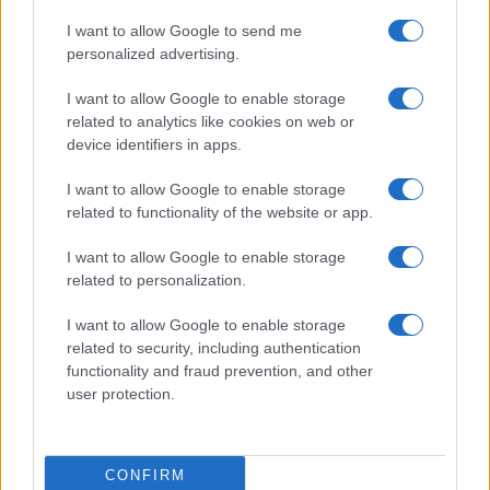
I want to allow Google to send me
personalized advertising.
I want to allow Google to enable storage
related to analytics like cookies on web or
Biografie
Approfondimenti
device identifiers in apps.
Biografie di oggi
Mappa del sito
Biografie più visitate
Ricorrenze
I want to allow Google to enable storage
Indice dei nomi
Onomastico
related to functionality of the website or app.
Foto di personaggi famosi
Che giorno era?
Categorie
Che giorno sarà?
I want to allow Google to enable storage
Temi
Cultura
related to personalization.
Servizi
I want to allow Google to enable storage
Pubblica la tua biografia
related to security, including authentication
functionality and fraud prevention, and other
Privacy Policy
user protection.
Cookie Policy
Preferenze Privacy
Contatti
CONFIRM