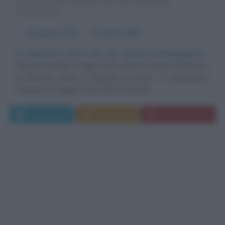
SCRITTORE FRANCESE DI ORIGINE
ITALIANA
α
26 giugno
1753
ω
11 aprile
1801
Il sedicente conte che non amava la Rivoluzione
Antoine Rivaroli, meglio noto come il conte di Rivarol o
di Rivaroli, nasce a Bagnols-sur-Cèze, in Linguadoca,
Francia, il 26 giugno del 1753. Di chiare...
Leggi di più
Commenta
Download PDF