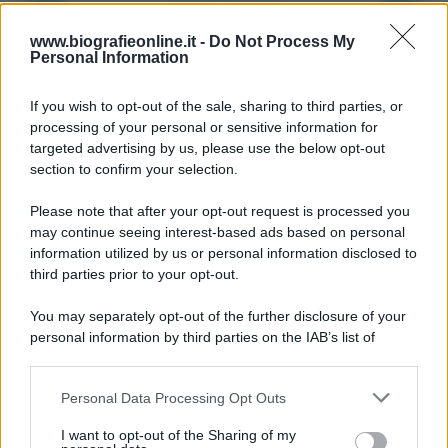
Accadde oggi
www.biografieonline.it -
Do Not Process My
Personal Information
6 agosto 1945
If you wish to opt-out of the sale, sharing to third parties, or
81 ANNI FA
processing of your personal or sensitive information for
Durante la Seconda guerra mondiale avviene uno dei
targeted advertising by us, please use the below opt-out
più tristi episodi che la storia ricordi: il
section to confirm your selection.
bombardamento atomico di Hiroshima.
Please note that after your opt-out request is processed you
LEGGI L'ARTICOLO
may continue seeing interest-based ads based on personal
Il bombardamento atomico di Hiroshima e
information utilized by us or personal information disclosed to
Nagasaki
third parties prior to your opt-out.
You may separately opt-out of the further disclosure of your
personal information by third parties on the IAB’s list of
downstream participants.
Personal Data Processing Opt Outs
This information may also be disclosed by us to third parties
on the IAB’s List of Downstream Participants that may further
I want to opt-out of the Sharing of my
disclose it to other third parties.