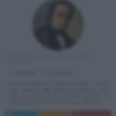
SACERDOTE, POLITICO E FILOSOFO
ITALIANO
α
5 aprile
1801
ω
26 ottobre
1852
Coscienza religiosa e spirito patriottico
In una
Torino oppressa dalla dominazione francese, come
auspice di un nuovo secolo di risveglio nazionale, il 5
aprile del 1801 viene al mondo Vincenzo Gioberti. Sin...
Leggi di più
Commenta
Download PDF