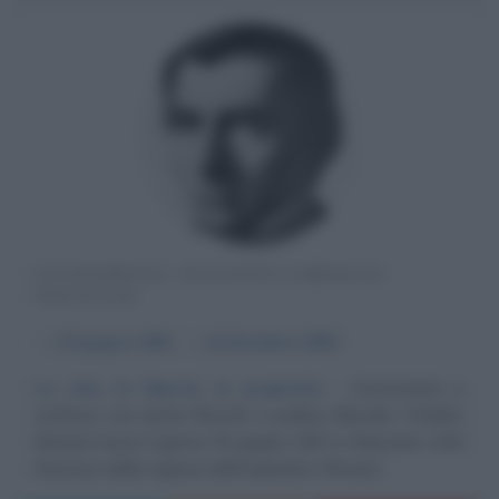
ECONOMISTA, FILOSOFO LIBERALE
FRANCESE
α
30 giugno
1801
ω
24 dicembre
1850
La vita, la libertà, la proprietà
Economista e
scrittore, ma anche filosofo e politico liberale, Frédéric
Bastiat nasce il giorno 30 giugno 1801 a Bayonne, città
francese della regione dell'Aquitania. Rimane...