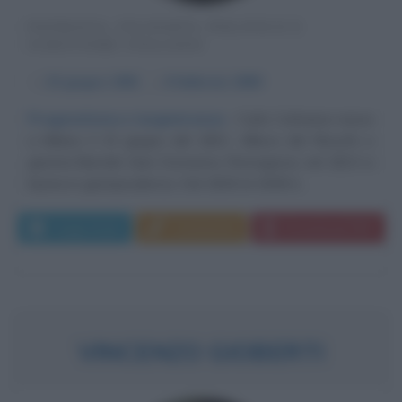
PATRIOTA, FILOSOFO, POLITICO E
SCRITTORE ITALIANO
α
15 giugno
1801
ω
6 febbraio
1869
Pragmatismo e lungimiranza
Carlo Cattaneo nasce
a Milano il 15 giugno del 1801. Allievo del filosofo e
giurista liberale Gian Domenico Romagnosi, nel 1824 si
laurea in giurisprudenza. Dal 1828 al 1838 è...
Leggi di più
Commenta
Download PDF
VINCENZO GIOBERTI