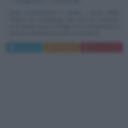
α
2 maggio
1772
ω
25 marzo
1801
Come romanticizzare il mondo
Georg Philipp
Friedrich Von Hardenberg, che sarà poi conosciuto
come Novalis, nasce il 2 maggio 1772 a Wiederstedt, in
Sassonia-Anhaltad (Germania), nel castello di...
Leggi di più
Commenta
Download PDF