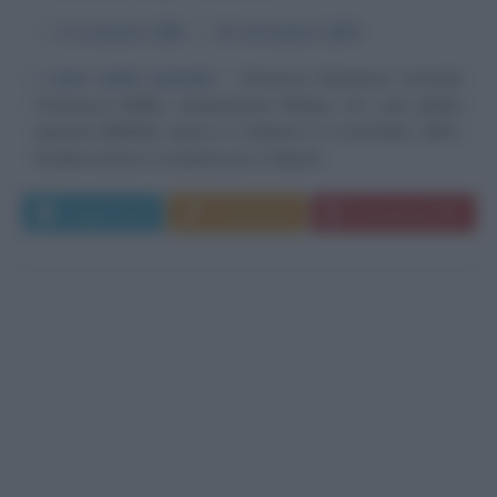
α
3 novembre
1801
ω
23 settembre
1835
I colori della melodia
Vincenzo Salvatore Carmelo
Francesco Bellini, compositore italiano, tra i più celebri
operisti dell'800, nasce a Catania il 3 novembre 1801.
Studia musica a Catania, poi a Napoli...
Leggi di più
Commenta
Download PDF