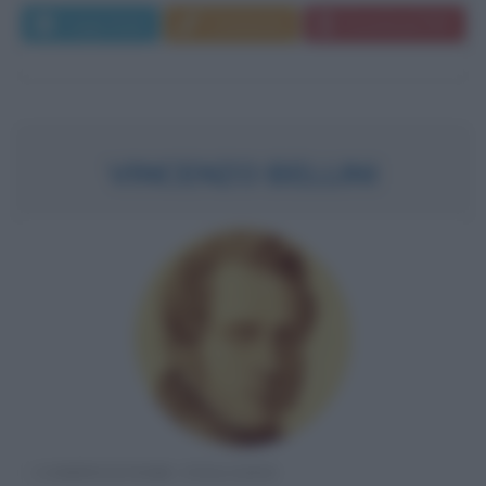
Leggi di più
Commenta
Download PDF
VINCENZO BELLINI
COMPOSITORE ITALIANO