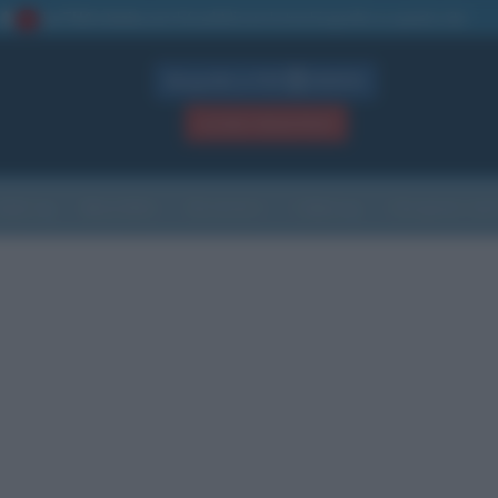
La TUA storia
: perché pubblicare la tua biografia su questo sito
1
Biografie in PDF
GRATIS
ACCEDI / REGISTRATI
Indice
Newsletter
Ricorrenze
Cultura
Che giorno sarà