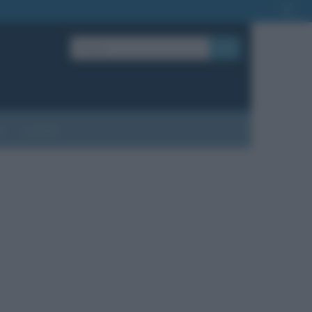
OK
?
Contatti