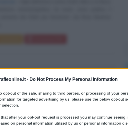
roversie
Figlia dell'attore comico Keith Allen e di Alison
uttrice cinematografica, ha avuto come padrino il
cantante dei Clash Joe Strummer. Lily Rose Beatrice
..
Commenta
Download PDF
D BECKHAM
fieonline.it -
Do Not Process My Personal Information
to opt-out of the sale, sharing to third parties, or processing of your per
formation for targeted advertising by us, please use the below opt-out s
ORE INGLESE
 selection.
o
1975
 that after your opt-out request is processed you may continue seeing i
ased on personal information utilized by us or personal information dis
rt Joseph Beckham nasce a Londra il giorno 2 maggio