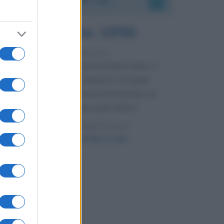
8 agosto 1956
70 ANNI FA
Nella miniera di carbone di Marcinelle, in
Belgio, avviene un disastro nel quale
perdono la vita centinaia di lavoratori, la
maggior parte dei quali italiani.
LEGGI L'ARTICOLO
Il disastro di Marcinelle