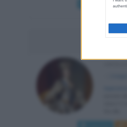
Leggi di più
authenti
CATERINA
IMPERAT
α
2 maggi
Imperatric
passata all
nasce il 2 
fino alla...
Leggi di più