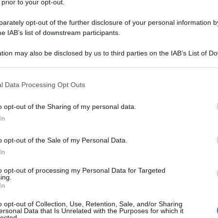
 prior to your opt-out.
ndo quanto dichiarato nel 2008 dalla rivista "France
Beckham è il calciatore più ricco del mondo, soprattutto
rately opt-out of the further disclosure of your personal information by
he IAB’s list of downstream participants.
tion may also be disclosed by us to third parties on the IAB’s List of 
Commenta
Download PDF
 that may further disclose it to other third parties.
 that this website/app uses one or more Google services and may gath
l Data Processing Opt Outs
including but not limited to your visit or usage behaviour. You may click 
 to Google and its third-party tags to use your data for below specifi
o opt-out of the Sharing of my personal data.
ogle consent section.
In
o opt-out of the Sale of my Personal Data.
In
to opt-out of processing my Personal Data for Targeted
ing.
In
o opt-out of Collection, Use, Retention, Sale, and/or Sharing
ersonal Data that Is Unrelated with the Purposes for which it
lected.