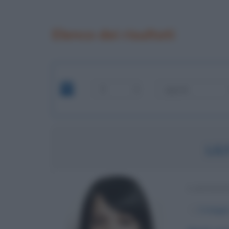
Elenco dei risultati
LIL
CANTANT
α
2 maggi