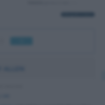
Powered by
18 biografie in elenco
OK
Y ALLEN
E INGLESE
o
1985