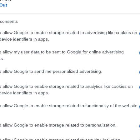
Out
consents
o allow Google to enable storage related to advertising like cookies on
 BIN LADEN
evice identifiers in apps.
o allow my user data to be sent to Google for online advertising
s.
STA SAUDITA, FONDAMENTALISTA
O SUNNITA, FONDATORE E LEADER DI AL-
to allow Google to send me personalized advertising.
o allow Google to enable storage related to analytics like cookies on
o
1957
ω
2 maggio
2011
evice identifiers in apps.
del terrore
Nato il 10 marzo 1957, diciassettesimo dei
o allow Google to enable storage related to functionality of the website
l più ricco costruttore dell'Arabia Saudita, Osama bin
be scoperto la propria intensa religiosità dopo essere
o allow Google to enable storage related to personalization.
o allow Google to enable storage related to security, including