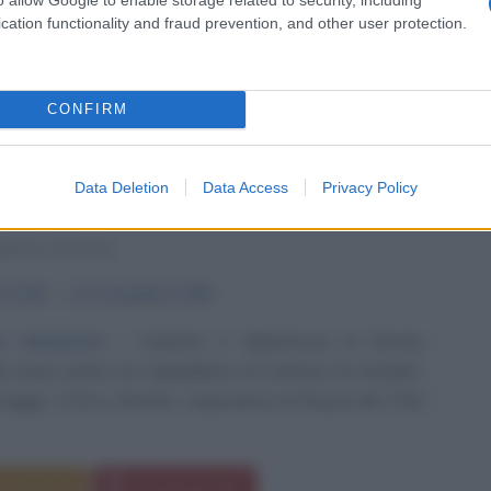
Commenta
Download PDF
cation functionality and fraud prevention, and other user protection.
CONFIRM
 II DI RUSSIA
Data Deletion
Data Access
Privacy Policy
RICE RUSSA
o
1729
ω
17 novembre
1796
e illuminata
Caterina II Alekseevna di Russia,
a storia anche con l'appellativo di Caterina "la Grande",
maggio 1729 a Stettino. Imperatrice di Russia dal 1762
Commenta
Download PDF