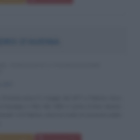
DRO D'AVENIA
RE, INSEGNANTE E SCENEGGIATORE
O
o
1977
 D'Avenia nasce il 2 maggio del 1977 a Palermo, terzo
 di Giuseppe e Rita. Nel 1990 si iscrive al liceo classico
anuele II di Palermo, dove ha modo di conoscere padre
..
da messaggio
Download PDF