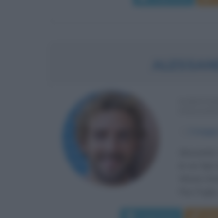
ALESSAN
SCRITTO
ITALIAN
α
2 maggi
Alessandro
di sei figli
Vittorio Em
Pino Puglisi,.
Leggi di più
Man