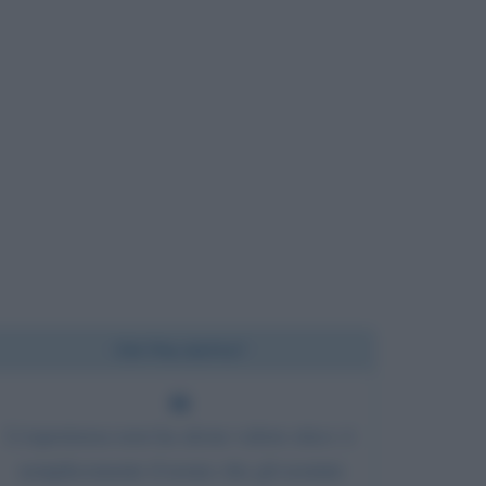
Chi l'ha detto?
L'esperienza non ha alcun valore etico: è
semplicemente il nome che gli uomini