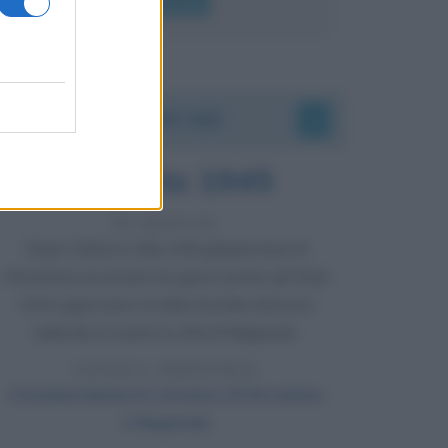
Leggi di più
Accadde oggi
9 agosto 1945
81 ANNI FA
Dopo l'attacco alla città giapponese di
Hiroshima avvenuto tre giorni prima, gli Stati
Uniti sganciano un'altra bomba atomica
radendo al suolo la città di Nagasaki.
LEGGI L'ARTICOLO
Il bombardamento atomico di Hiroshima
e Nagasaki