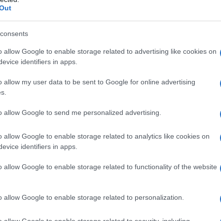
i Fiore gli dà delle lettere di
Out
ne per uomini d'affari che conosceva,
consents
efinirà più tardi come "
superiore a
o allow Google to enable storage related to advertising like cookies on
evice identifiers in apps.
o allow my user data to be sent to Google for online advertising
s.
inua la sua attività industriale; nel
to allow Google to send me personalized advertising.
Lombarda. Lo sviluppo dell'impresa
rapidamente anche il fabbisogno di
o allow Google to enable storage related to analytics like cookies on
evice identifiers in apps.
trovare una propria fonte attraverso
o allow Google to enable storage related to functionality of the website
presa. Condotta un'analisi attenta
pesca nel Mar Rosso, prepara un
o allow Google to enable storage related to personalization.
 flottiglia da pesca e di uno
o allow Google to enable storage related to security, including