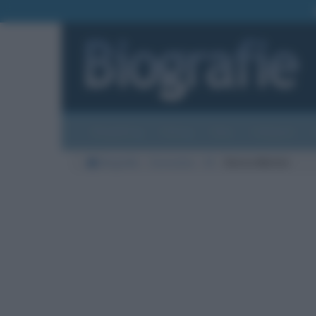
Biografie
Foto
Temi
Categorie
Biografie
Economia
M
Enrico Mattei