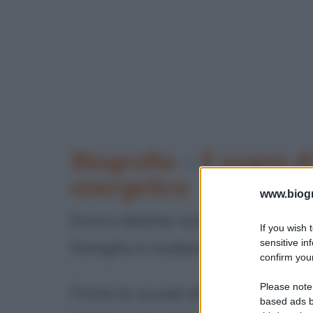
Biografia
•
Il sogno d
energetica
www.biogra
Enrico Mattei nasce il 29 april
If you wish 
sensitive in
famiglia è modesta, il padre brig
confirm your
Please note
Finite le scuole elementari, Enr
based ads b