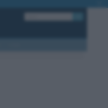
OK
?
Contatti