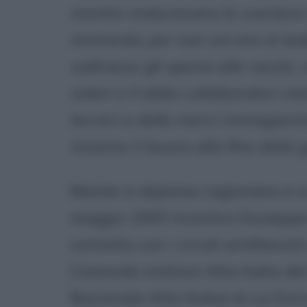
mentre maturavano le sventure d
momento, per non servire ai tede
sottrasse gli operai alle razzie,
salari e li ebbe collaboratori cla
tecnici e delle merci immagazzi
insieme il lavoro alla fine della 
Mattei si diploma ragioniere e si 
maggio 1943 incontra Giuseppe 
contatto con i circoli antifascist
Comando militare Alta Italia de
Nazionale Alta Italia) di cui Enr