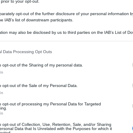
 nella fabbrica di letti di Scuriatti
 prior to your opt-out.
tallo, nel 1923 entra come garzone
rately opt-out of the further disclosure of your personal information by
he IAB’s list of downstream participants.
di Mattei nell'Azienda è rapida: prima
tion may also be disclosed by us to third parties on the IAB’s List of 
rettore del laboratorio e infine
 that may further disclose it to other third parties.
rone della Conceria.
 that this website/app uses one or more Google services and may gath
l Data Processing Opt Outs
including but not limited to your visit or usage behaviour. You may click 
 to Google and its third-party tags to use your data for below specifi
o opt-out of the Sharing of my personal data.
i effetti della crisi economica
ogle consent section.
In
ore chiude, Mattei è seriamente
o opt-out of the Sale of my Personal Data.
che tenta in ogni modo di evitare.
In
o in anni di lavoro sembra
to opt-out of processing my Personal Data for Targeted
ing.
o prestigio nel paese ne avrebbe
In
o opt-out of Collection, Use, Retention, Sale, and/or Sharing
n resta che cambiare ambiente,
ersonal Data that Is Unrelated with the Purposes for which it
lected.