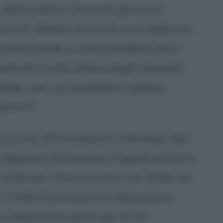
ella patria...Quando giunse il
schi, Mattei chiuse la sua fabbrica,
 continuando a corrispondere loro i
ndestini nella difesa degli impianti
nate, con cui avrebbero ripreso
guerra
".
iscrive all'Università Cattolica. Nel
Spataro attraverso il quale entra in
i milanesi. Viene creato, nel 1944, un
l CLNAI (Comitato di Liberazione
ico Mattei fa parte per la Dc.