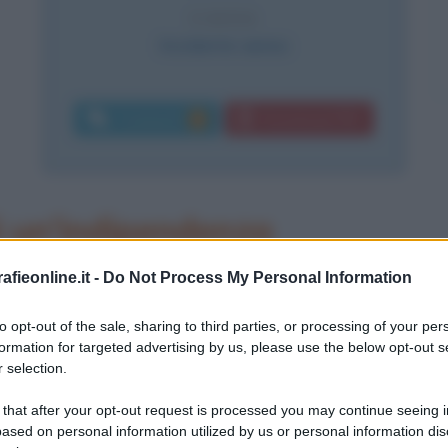
CAUSA
Incidente aereo
Commenti:
Download PDF
3
i un'indipendenza
fieonline.it -
Do Not Process My Personal Information
e 1906 ad Acqualagna (Pesaro). La
to opt-out of the sale, sharing to third parties, or processing of your per
formation for targeted advertising by us, please use the below opt-out s
adiere dei carabinieri.
 selection.
 that after your opt-out request is processed you may continue seeing i
ico frequenta la scuola tecnica
ased on personal information utilized by us or personal information dis