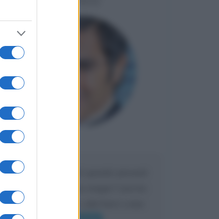
LIORNI
Maria
DA:
Caro Liorni perché quando presenti
l'eredità urli sempre troppo? non ho
mai sentito Mike o altri bravi come
lui gridare