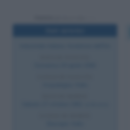
Powered by
Dati sintetici
Industriale italiano, fondatore dell'Eni
DATA DI NASCITA
Domenica
29 aprile
1906
LUOGO DI NASCITA
Acqualagna
,
Italia
DATA DI MORTE
Sabato
27 ottobre
1962
(a 56 anni)
LUOGO DI MORTE
Bascapè
,
Italia