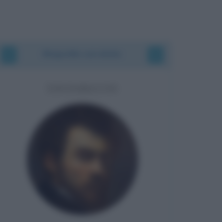
Biografie correlate
TINTORETTO