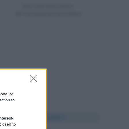
Nato nello stesso giorno
387 anni prima di Enrico Mattei
sonal or
ection to
Chi l'ha detto?
nterest-
closed to