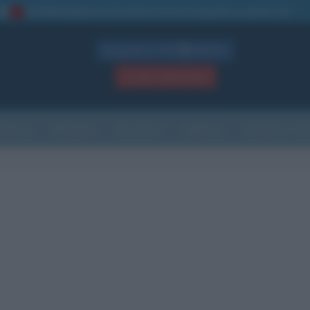
La TUA storia
: perché pubblicare la tua biografia su questo sito
1
Biografie in PDF
GRATIS
ACCEDI / REGISTRATI
Indice
Newsletter
Ricorrenze
Cultura
Che giorno sarà