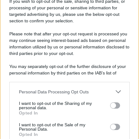
If you wish to opt-out of the sale, sharing to third parties, or
processing of your personal or sensitive information for
52 ANNI FA
targeted advertising by us, please use the below opt-out
Camminando su una fune, Philippe Petit compie la
section to confirm your selection.
sua celebre traversata delle Twin Towers a New
Please note that after your opt-out request is processed you
York.
may continue seeing interest-based ads based on personal
LEGGI LA BIOGRAFIA
information utilized by us or personal information disclosed to
Philippe Petit
third parties prior to your opt-out.
You may separately opt-out of the further disclosure of your
personal information by third parties on the IAB’s list of
downstream participants.
Personal Data Processing Opt Outs
This information may also be disclosed by us to third parties
on the IAB’s List of Downstream Participants that may further
I want to opt-out of the Sharing of my
disclose it to other third parties.
personal data.
Opted In
Please note that this website/app uses one or more Google
RICEVI GLI AGGIORNAMENTI
services and may gather and store information including but
I want to opt-out of the Sale of my
Personal Data.
not limited to your visit or usage behaviour. You may click to
Opted In
grant or deny consent to Google and its third-party tags to