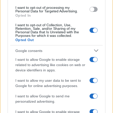
AUTORE DEL TESTO
use your data for below specified purposes in below Google
Redattori di Biografieonline.it
I want to opt-out of processing my
consent section.
Personal Data for Targeted Advertising.
NOME DELLA FONTE
Opted In
Biografieonline.it
I want to opt-out of Collection, Use,
URL
Retention, Sale, and/or Sharing of my
Personal Data that Is Unrelated with the
https://biografieonline.it/biografia-michelle-pfeiffer
Purposes for which it was collected.
Opted Out
DATA DI VISITA
Domenica 9 agosto 2026
Google consents
ULTIMO AGGIORNAMENTO
I want to allow Google to enable storage
Giovedì 29 aprile 2021
related to advertising like cookies on web or
device identifiers in apps.
Biografie correlate
I want to allow my user data to be sent to
Google for online advertising purposes.
TINTORETTO
I want to allow Google to send me
personalized advertising.
I want to allow Google to enable storage