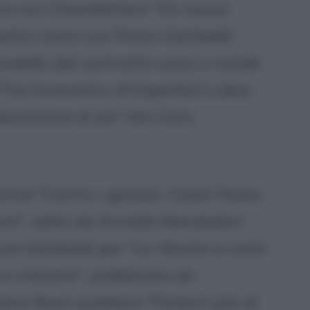
a con Chiarelettere "Un nuovo
quattro mani con Pietro Garibaldi
 modello del contratto unico a tutele
 "The Economics of Imperfect Labor
aborazione di Jan Van Ours.
ive "Contro i giovani. Come l'Italia
ni", edito da Arnoldo Mondadori.
on Garibaldi per "Le riforme a costo
 a crescere", pubblicato da
lino Boeri pubblica "Parlerò solo di