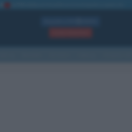
La TUA storia
: perché pubblicare la tua biografia su questo sito
1
Biografie in PDF
GRATIS
ACCEDI / REGISTRATI
Indice
Newsletter
Ricorrenze
Cultura
Che giorno sarà