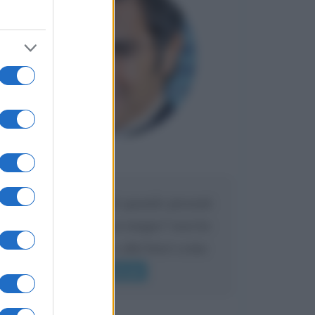
Maria
DA:
Caro Liorni perché quando presenti
l'eredità urli sempre troppo? non ho
mai sentito Mike o altri bravi come
lui gridare
Leggi di più