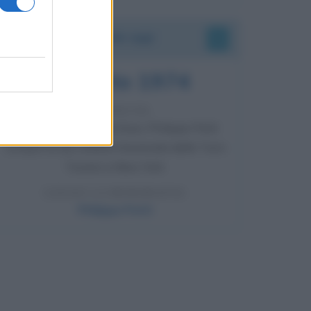
Accadde oggi
7 agosto 1974
52 ANNI FA
Camminando su una fune, Philippe Petit
compie la sua celebre traversata delle Twin
Towers a New York.
LEGGI LA BIOGRAFIA
Philippe Petit