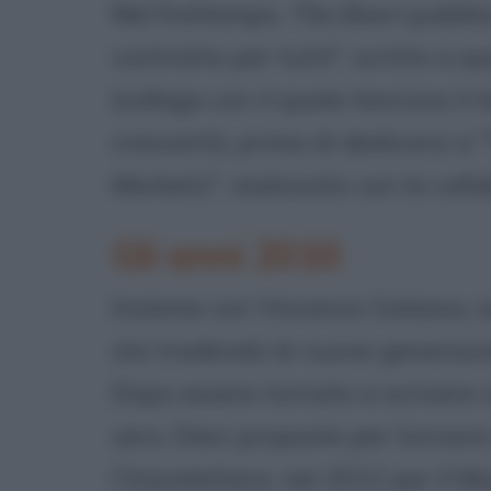
Nel frattempo,
Tito Boeri
pubblic
contratto per tutti", scritto a 
(collega con il quale teorizza il
crescenti), prima di dedicarsi a
Markets", realizzato con la coll
Gli anni 2010
Insieme con Vincenzo Galasso, scr
sta tradendo le nuove generazio
Dopo essere tornato a scrivere c
zero. Dieci proposte per tornare
Chiarelettere, nel 2012 per Il Mu