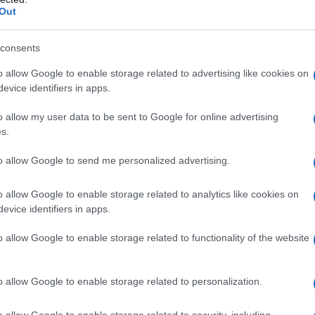
Out
l welfare", mentre con Laterza
hé è fallito il Welfare in Italia".
consents
ne "The Role of Unions in the
o allow Google to enable storage related to advertising like cookies on
evice identifiers in apps.
dare alle stampe, nel 2002,
o allow my user data to be sent to Google for online advertising
are System" e, per i tipi del Mulino,
s.
to allow Google to send me personalized advertising.
o allow Google to enable storage related to analytics like cookies on
icelli "Europa: più grande o più
evice identifiers in apps.
a diverse pubblicazioni internazionali
o allow Google to enable storage related to functionality of the website
mic Perspective", "Why are
?", "Are Labour Markets in the New
o allow Google to enable storage related to personalization.
ible for EMU?" e "Shadow Sorting".
o allow Google to enable storage related to security, including