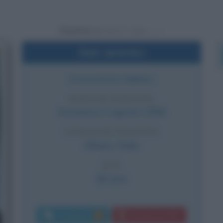
Powered by
Dati sintetici
Economista italiano
DATA DI NASCITA
Domenica
3 agosto
1958
LUOGO DI NASCITA
Milano
,
Italia
ETÀ
68 anni
Commenti:
Download PDF
6