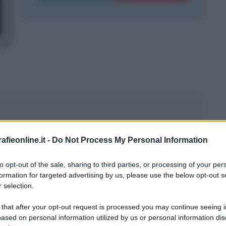
fieonline.it -
Do Not Process My Personal Information
to opt-out of the sale, sharing to third parties, or processing of your per
formation for targeted advertising by us, please use the below opt-out s
 selection.
 that after your opt-out request is processed you may continue seeing i
sto del 1958 a Milano, figlio di
ased on personal information utilized by us or personal information dis