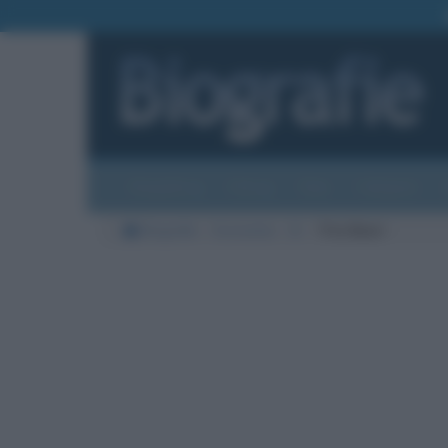
Biografie
Foto
Temi
Categorie
Biografie
Economia
B
Tito Boeri