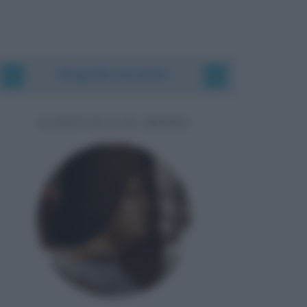
Biografie correlate
LUDOVICO IL MORO