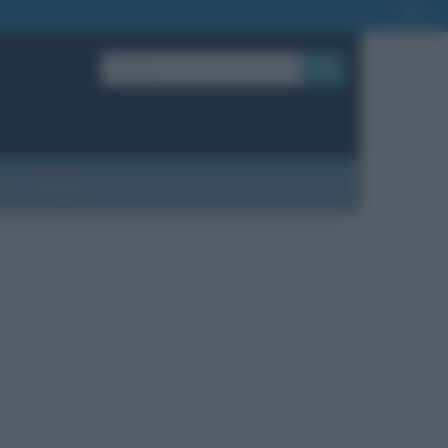
OK
?
Contatti