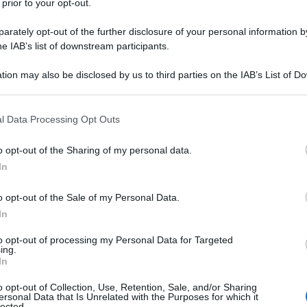
 prior to your opt-out.
hitetto. Laureatosi all'Università
rately opt-out of the further disclosure of your personal information by
ll'inizio degli anni Novanta consegue
he IAB’s list of downstream participants.
rsity, sempre in economia.
tion may also be disclosed by us to third parties on the IAB’s List of 
 that may further disclose it to other third parties.
 all'Ocse, l'Organizzazione per la
 that this website/app uses one or more Google services and may gath
l Data Processing Opt Outs
including but not limited to your visit or usage behaviour. You may click 
nomico, ma è anche consulente del
 to Google and its third-party tags to use your data for below specifi
o opt-out of the Sharing of my personal data.
ogle consent section.
sione Europea, del Fondo Monetario
In
ernazionale del Lavoro e della Banca
o opt-out of the Sale of my Personal Data.
In
to opt-out of processing my Personal Data for Targeted
ing.
In
o opt-out of Collection, Use, Retention, Sale, and/or Sharing
ni il saggio "Il muro delle pensioni.
ersonal Data that Is Unrelated with the Purposes for which it
lected.