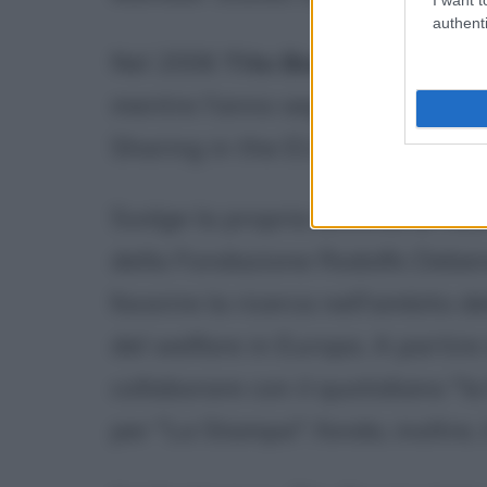
authenti
Nel 2006
Tito Boeri
scrive "Str
mentre l'anno seguente conclud
Sharing in the EU and USA".
Svolge la propria attività di ric
della Fondazione Rodolfo Deben
favorire la ricerca nell'ambito d
del welfare in Europa. A partire
collaborare con il quotidiano "l
per "La Stampa"; fonda, inoltre, i