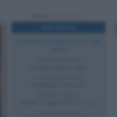
Powered by
Dati sintetici
Funzionario statunitense, storico capo
dell'FBI
DATA DI NASCITA
Martedì
1 gennaio
1895
LUOGO DI NASCITA
Washington
,
Stati Uniti
DATA DI MORTE
Martedì
2 maggio
1972
(a 77 anni)
LUOGO DI MORTE