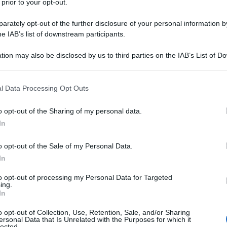
 prior to your opt-out.
ativi federali tuttora molto attivi, i
rately opt-out of the further disclosure of your personal information by
to strumenti efficaci di lotta contro la
he IAB’s list of downstream participants.
e impronte digitali, la cosiddetta
tion may also be disclosed by us to third parties on the IAB’s List of 
 diventare agente federale.
 that may further disclose it to other third parties.
 that this website/app uses one or more Google services and may gath
l Data Processing Opt Outs
including but not limited to your visit or usage behaviour. You may click 
stati, volta per volta, sospetti di
 to Google and its third-party tags to use your data for below specifi
o opt-out of the Sharing of my personal data.
ogle consent section.
agini molto delicate, come quelle
In
Luther King
. Per anni, è stato anche
o opt-out of the Sale of my Personal Data.
"
maccartismo
", colpevole, a dire di
In
to opt-out of processing my Personal Data for Targeted
ndere il clima di "caccia alle streghe"
ing.
In
uanta, quando la
guerra fredda
era
o opt-out of Collection, Use, Retention, Sale, and/or Sharing
ersonal Data that Is Unrelated with the Purposes for which it
lected.