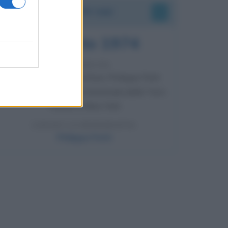
Accadde oggi
7 agosto 1974
52 ANNI FA
Camminando su una fune, Philippe Petit
compie la sua celebre traversata delle Twin
Towers a New York.
LEGGI LA BIOGRAFIA
Philippe Petit