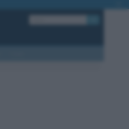
OK
?
Contatti