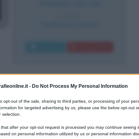
Washington
,
Stati Uniti
CAUSA
Insufficienza cardiaca
Commenta
Download PDF
nga Storia dell'FBI
fieonline.it -
Do Not Process My Personal Information
ngton (Usa), il giorno 1 gennaio del
to opt-out of the sale, sharing to third parties, or processing of your per
ico, ha ricoperto il ruolo di direttore
formation for targeted advertising by us, please use the below opt-out s
 selection.
 vedendo susseguirsi durante la sua
 that after your opt-out request is processed you may continue seeing i
esidenti degli Stati Uniti
. Ha dato
ased on personal information utilized by us or personal information dis