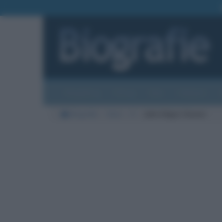
Biografie
Foto
Temi
Categorie
Biografie
Varie
H
John Edgar Hoover