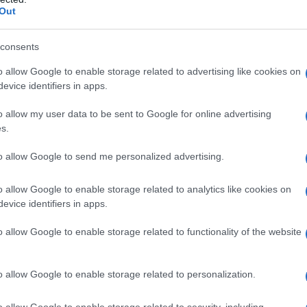
Out
ofessione un incisore, il giovane John
consents
ito alla sua morte, la quale getta la
o allow Google to enable storage related to advertising like cookies on
e a dir poco delicate. Il ragazzo deve
evice identifiers in apps.
incuore, e trova un lavoro come
o allow my user data to be sent to Google for online advertising
s.
el Congresso. Ambizioso, il giovane
to allow Google to send me personalized advertising.
to proprio, studiando privatamente,
o allow Google to enable storage related to analytics like cookies on
 la laurea in legge, presso la
George
evice identifiers in apps.
o allow Google to enable storage related to functionality of the website
no zio di professione giudice, lo aiuta
o allow Google to enable storage related to personalization.
Giustizia. Passano una manciata di
o allow Google to enable storage related to security, including