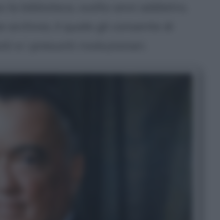
 la biblioteca, svolto anni addietro,
archivio, il quale gli consente di
ti e i presunti rivoluzionari.