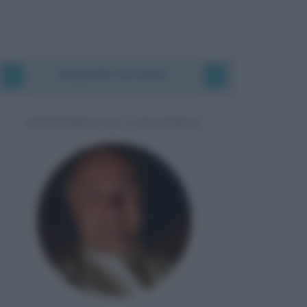
Biografie correlate
ANTONELLO COLONNA