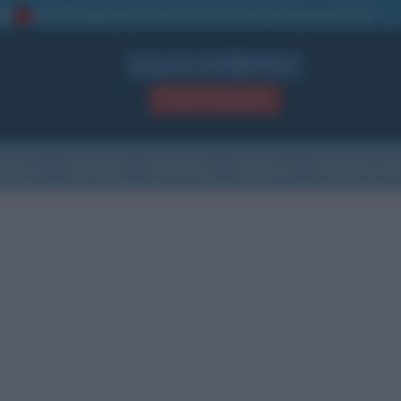
La TUA storia
: perché pubblicare la tua biografia su questo sito
1
Biografie in PDF
GRATIS
ACCEDI / REGISTRATI
Indice
Newsletter
Ricorrenze
Cultura
Che giorno sarà