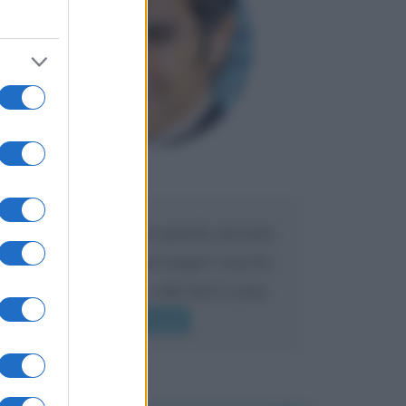
Maria
DA:
Caro Liorni perché quando presenti
l'eredità urli sempre troppo? non ho
mai sentito Mike o altri bravi come
lui gridare
Leggi di più