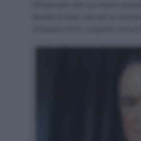
Influenzato dal suo lavoro presso
decide di dare vita ad un enorme 
schedare tutti i sospetti comunis