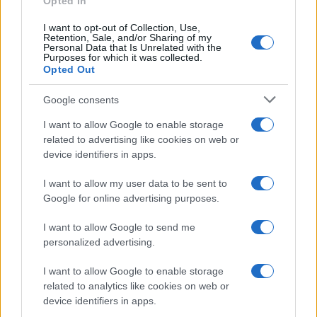
Opted In
OK
I want to opt-out of Collection, Use,
Retention, Sale, and/or Sharing of my
Personal Data that Is Unrelated with the
Purposes for which it was collected.
Opted Out
Google consents
I want to allow Google to enable storage
related to advertising like cookies on web or
device identifiers in apps.
I want to allow my user data to be sent to
Google for online advertising purposes.
I want to allow Google to send me
personalized advertising.
I want to allow Google to enable storage
related to analytics like cookies on web or
Biografie
Approfondimenti
device identifiers in apps.
Biografie di oggi
Mappa del sito