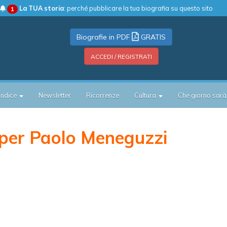
La TUA storia
: perché pubblicare la tua biografia su questo sito
1
Biografie in PDF
GRATIS
ACCEDI / REGISTRATI
Indice
Newsletter
Ricorrenze
Cultura
Che giorno sarà
per Paolo Meneguzzi