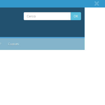
OK
?
Contatti