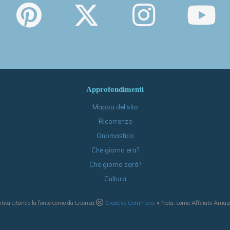
Approfondimenti
Mappa del sito
Ricorrenze
Onomastico
Che giorno era?
Che giorno sarà?
Cultura
tita citando la fonte come da Licenza
Creative Commons
• Nota: come Affiliato Amazon