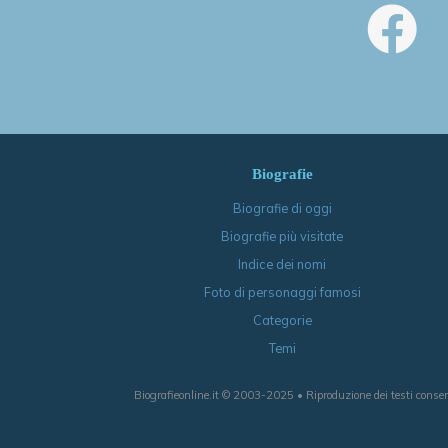
Biografie
Biografie di oggi
Biografie più visitate
Indice dei nomi
Foto di personaggi famosi
Categorie
Temi
Biografieonline.it © 2003-2025 • Riproduzione dei testi consen