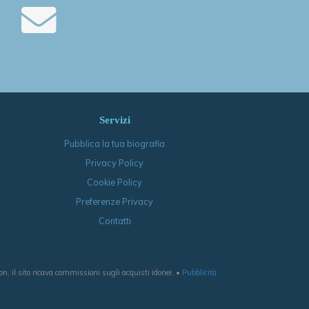
Servizi
Pubblica la tua biografia
Privacy Policy
Cookie Policy
Preferenze Privacy
Contatti
, il sito ricava commissioni sugli acquisti idonei. •
Pubblicità