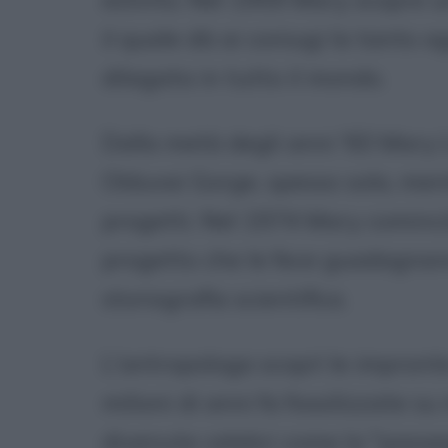
il quale dà ai coniugi la tanto a
dilagata in tutto il mondo.
Dalla metà degli anni '60 Mary 
Olduvai Gorge, spesso sola, men
progetti. Nel 1974 Mary cominciò 
progetto che le fece guadagnare
storiografia scientifica.
L'antropologa scoprì le impronte 
milioni di anni fa fossilizzate s
divenute celebri come la "passeg