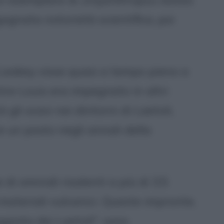
gognata notorietà scientifica, poi
Leakey visse quasi a tempo pieno a
tre Louis era impegnato in altri
gli scavi nei dintorni di Laetoli,
 un posto negli annali della
di ominidi risalenti a più di 3,5
u materiali vulcanici. Queste impronte,
giata dei Laetoli", sono