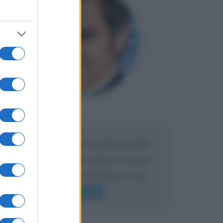
Maria
DA:
Caro Liorni perché quando presenti
l'eredità urli sempre troppo? non ho
mai sentito Mike o altri bravi come
lui gridare
Leggi di più