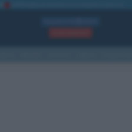
La TUA storia
: perché pubblicare la tua biografia su questo sito
1
Biografie in PDF
GRATIS
ACCEDI / REGISTRATI
Indice
Newsletter
Ricorrenze
Cultura
Che giorno sarà