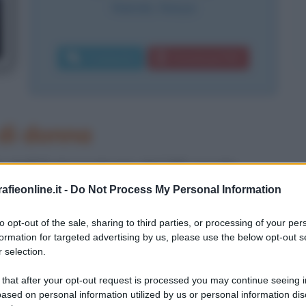
Nairobi
,
Kenya
Commenta
Download PDF
di donna
i dell'Antropologia del XX secolo.
 operò alcune scoperte fondamentali
fieonline.it -
Do Not Process My Personal Information
ulla dell'Homo Sapiens.
to opt-out of the sale, sharing to third parties, or processing of your per
formation for targeted advertising by us, please use the below opt-out s
 selection.
ue il 6 febbraio 1913 da una famiglia
 that after your opt-out request is processed you may continue seeing i
 era un artista piuttosto noto come
ased on personal information utilized by us or personal information dis