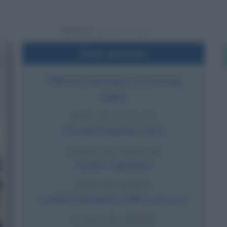
Powered by
Dati sintetici
Paleoantropologa e archeologa
inglese
DATA DI NASCITA
Giovedì
6 febbraio
1913
LUOGO DI NASCITA
Londra
,
Inghilterra
DATA DI MORTE
Lunedì
9 dicembre
1996
(a 83 anni)
LUOGO DI MORTE