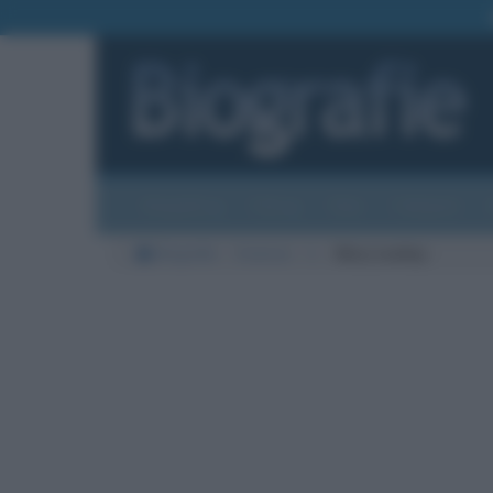
Biografie
Foto
Temi
Categorie
Biografie
Scienze
L
Mary Leakey