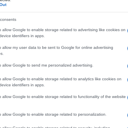
Out
ale che contrassegnò la vita della
consents
o allow Google to enable storage related to advertising like cookies on
 frequentare corsi di Geologia e di
evice identifiers in apps.
 londinese, sviluppando una
o allow my user data to be sent to Google for online advertising
s.
la conoscenza delle rocce e delle
to allow Google to send me personalized advertising.
iche cose che destavano il suo
o allow Google to enable storage related to analytics like cookies on
o scavo dei siti e il mondo della
evice identifiers in apps.
er entrare nel vivo (e per mettere alla
o allow Google to enable storage related to functionality of the website
) si verificò quando la dottoressa
on scoprì la sua incredibile abilità
o allow Google to enable storage related to personalization.
e il suo libro "Il deserto di Fayoum", il
o allow Google to enable storage related to security, including