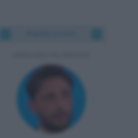
Biografie correlate
ARMANDO INCARNATO