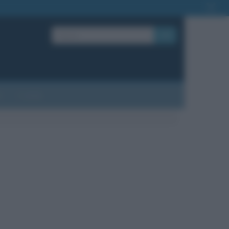
OK
?
Contatti