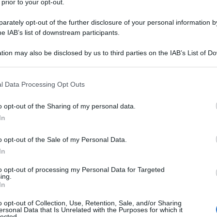
 prior to your opt-out.
 girovagare senza fissa dimora. Mary
rately opt-out of the further disclosure of your personal information by
 del padre che la portò nei maggiori
he IAB’s list of downstream participants.
ungo a Dordogne e a Les Eyzies,
tion may also be disclosed by us to third parties on the IAB’s List of 
 archeologici e di testimonianze
 that may further disclose it to other third parties.
 that this website/app uses one or more Google services and may gath
 fu attirata fin dal principio.
l Data Processing Opt Outs
including but not limited to your visit or usage behaviour. You may click 
 to Google and its third-party tags to use your data for below specifi
o opt-out of the Sharing of my personal data.
ogle consent section.
rutta battuta d'arresto nel 1926
In
 morì; la madre decise di fare
o opt-out of the Sale of my Personal Data.
ibelle di Mary sicuramente non
In
a madre non sapendo come cavarsela
to opt-out of processing my Personal Data for Targeted
ing.
In
ica da cui però la giovane scapestrata
o opt-out of Collection, Use, Retention, Sale, and/or Sharing
 ciò deriva la leggendaria
ersonal Data that Is Unrelated with the Purposes for which it
lected.