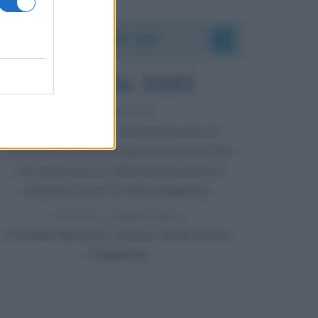
Accadde oggi
9 agosto 1945
81 ANNI FA
Dopo l'attacco alla città giapponese di
Hiroshima avvenuto tre giorni prima, gli Stati
Uniti sganciano un'altra bomba atomica
radendo al suolo la città di Nagasaki.
LEGGI L'ARTICOLO
Il bombardamento atomico di Hiroshima
e Nagasaki