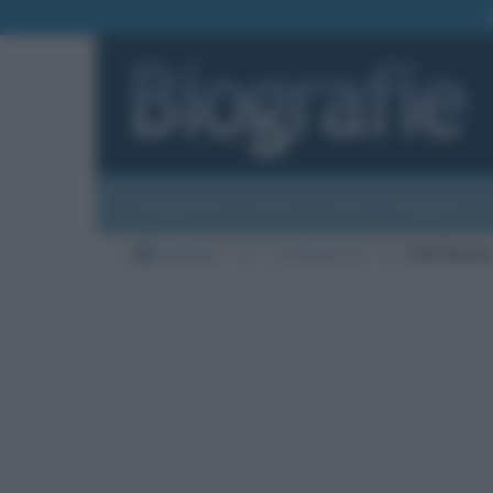
Biografie
Foto
Temi
Categorie
Biografie
TV
Conduttori TV
R
Red Ronnie