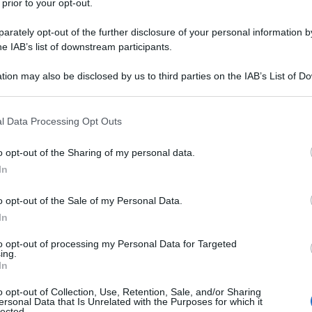
 prior to your opt-out.
sta Bonvi. Intanto realizza programmi
rately opt-out of the further disclosure of your personal information by
e locale, Telezola e crea, nel 1978,
he IAB’s list of downstream participants.
s Bazar, cui allega cassette o dischi.
tion may also be disclosed by us to third parties on the IAB’s List of 
 that may further disclose it to other third parties.
on articoli per il mensile spagnolo
 that this website/app uses one or more Google services and may gath
l Data Processing Opt Outs
oda a Popstar, Rockstar, Tutti Frutti e
including but not limited to your visit or usage behaviour. You may click 
 to Google and its third-party tags to use your data for below specifi
o opt-out of the Sharing of my personal data.
, assieme a Bonvi, il supplemento
ogle consent section.
In
ca).
o opt-out of the Sale of my Personal Data.
In
ieve di Cento (BO), dove organizza
to opt-out of processing my Personal Data for Targeted
ing.
k e sperimenta l'uso delle immagini
In
o opt-out of Collection, Use, Retention, Sale, and/or Sharing
ersonal Data that Is Unrelated with the Purposes for which it
lected.