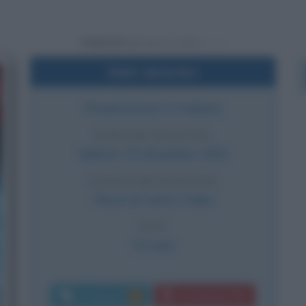
Powered by
Dati sintetici
Presentatore tv italiano
DATA DI NASCITA
Sabato
15 dicembre
1951
LUOGO DI NASCITA
Pieve di Cento
,
Italia
ETÀ
74 anni
Commenti:
Download PDF
1