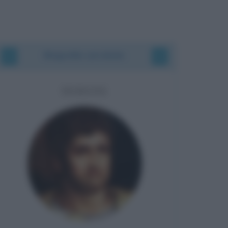
Biografie correlate
NERONE