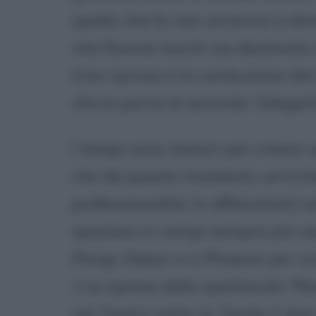
quello che fa non accenna a dim
che Ronnie tocchi sia destinato a
Una riprova è la conduzione de
che lo porta al secondo Telegatt
I tempi sono maturi per creare 
che da questo momento, arricc
professionalità, lo affiancherà n
spaziare in campi sempre più vas
Parigi-Dakar e a Phoenix per un
1 la ripresa dello spettacolo "
nel Teatro sotto la Tenda (i du