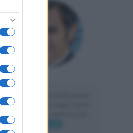
Maria
DA:
Caro Liorni perché quando presenti
l'eredità urli sempre troppo? non ho
mai sentito Mike o altri bravi come
lui gridare
Leggi di più