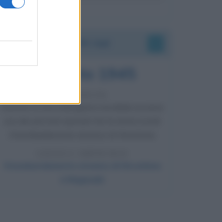
Accadde oggi
6 agosto 1945
81 ANNI FA
Durante la Seconda guerra mondiale avviene
uno dei più tristi episodi che la storia ricordi:
il bombardamento atomico di Hiroshima.
LEGGI L'ARTICOLO
Il bombardamento atomico di Hiroshima
e Nagasaki