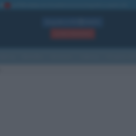
La TUA storia
: perché pubblicare la tua biografia su questo sito
1
Biografie in PDF
GRATIS
ACCEDI / REGISTRATI
Indice
Newsletter
Ricorrenze
Cultura
Che giorno sarà