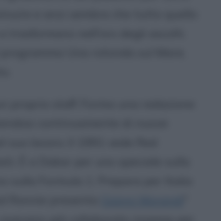
inuire e anzi sembra che tutto quello
 trasformarsi nell'oro degli ascolti.
l programma Una rotonda sul Mare,
o.
un proprio staff. Forma una redazione
hendosi continuamente di nuove
el suo lavoro. Il 1991 vede Red
ti. È a Dakar per uno speciale sulla
o sulla Formula 1. Prepara per Italia
Red Ronnie presenta
Gianni Morandi
"
e avevano già collaborato insieme per