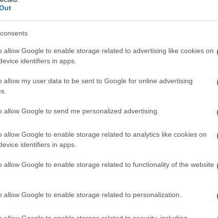
Out
de di inventare un nome ed un'idea per
 Esiste anche la possibilità di
consents
vo. Nasce così Bandiera Gialla, un
o allow Google to enable storage related to advertising like cookies on
evice identifiers in apps.
utterà anche un telegatto (gli oscar
o allow my user data to be sent to Google for online advertising
ne è realizzata con l'amico Gianni
s.
zioni video e audio, con cui collabora
to allow Google to send me personalized advertising.
o allow Google to enable storage related to analytics like cookies on
evice identifiers in apps.
a, un programma che intende
o allow Google to enable storage related to functionality of the website
musicale senza tanti fronzoli e senza
o allow Google to enable storage related to personalization.
o allow Google to enable storage related to security, including