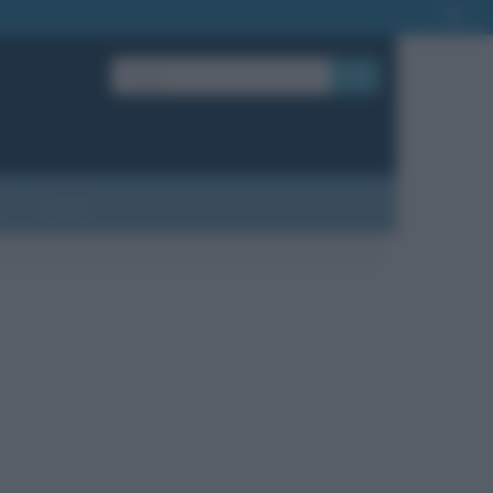
OK
?
Contatti