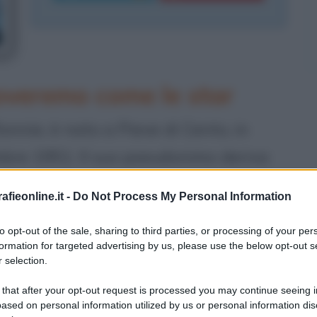
roveremo come le star
onnie, è nato a Pieve di Cento, in
embre 1951. Il suo pseudonimo deriva
 capelli, mentre Ronnie è scelto in
fieonline.it -
Do Not Process My Personal Information
ntatore, il pilota di
Formula 1
Ronnie
to opt-out of the sale, sharing to third parties, or processing of your per
formation for targeted advertising by us, please use the below opt-out s
 selection.
ca trasmettendo dalla prima radio
 that after your opt-out request is processed you may continue seeing i
ased on personal information utilized by us or personal information dis
 anni dopo ne crea una con
Francesco