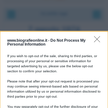
Accadde oggi
7 agosto 1974
52 ANNI FA
www.biografieonline.it -
Do Not Process My
Personal Information
Camminando su una fune, Philippe Petit compie la
sua celebre traversata delle Twin Towers a New
If you wish to opt-out of the sale, sharing to third parties, or
York.
processing of your personal or sensitive information for
LEGGI LA BIOGRAFIA
targeted advertising by us, please use the below opt-out
Philippe Petit
section to confirm your selection.
Please note that after your opt-out request is processed you
may continue seeing interest-based ads based on personal
information utilized by us or personal information disclosed to
third parties prior to your opt-out.
You may separately opt-out of the further disclosure of your