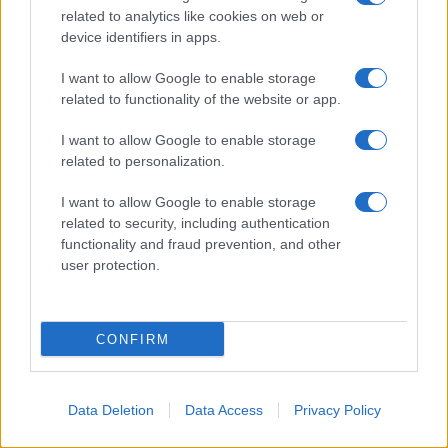
related to analytics like cookies on web or
device identifiers in apps.
I want to allow Google to enable storage
related to functionality of the website or app.
I want to allow Google to enable storage
related to personalization.
I want to allow Google to enable storage
related to security, including authentication
FILOSOFO E PEDAGOGISTA ITALIANO
functionality and fraud prevention, and other
user protection.
α
29 maggio
1875
ω
15 aprile
1944
Giovanni Gentile nasce il 29 maggio 1875 a
CONFIRM
Castelvetrano, in Sicilia, figlio di Teresa e Giovanni,
farmacista. Cresciuto a Campobello di Mazara,
frequenta il liceo classico "Leonardo Ximenes" di
Data Deletion
Data Access
Privacy Policy
Trapani; in...