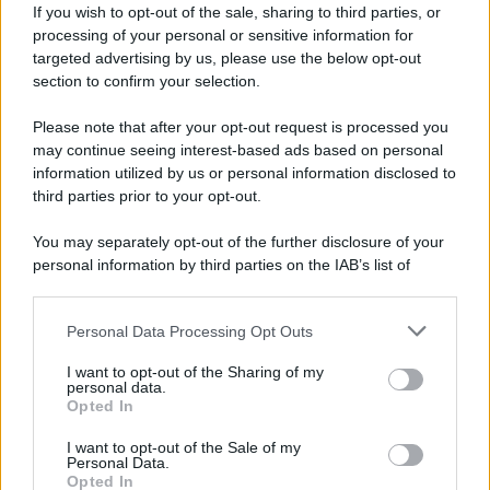
If you wish to opt-out of the sale, sharing to third parties, or
Download PDF
processing of your personal or sensitive information for
targeted advertising by us, please use the below opt-out
section to confirm your selection.
Please note that after your opt-out request is processed you
may continue seeing interest-based ads based on personal
information utilized by us or personal information disclosed to
ADRIANO GALLIANI
third parties prior to your opt-out.
You may separately opt-out of the further disclosure of your
personal information by third parties on the IAB’s list of
downstream participants.
Personal Data Processing Opt Outs
This information may also be disclosed by us to third parties
on the IAB’s List of Downstream Participants that may further
I want to opt-out of the Sharing of my
disclose it to other third parties.
personal data.
Opted In
Please note that this website/app uses one or more Google
services and may gather and store information including but
I want to opt-out of the Sale of my
Personal Data.
not limited to your visit or usage behaviour. You may click to
Opted In
MANAGER ITALIANO
grant or deny consent to Google and its third-party tags to