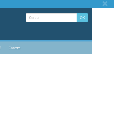
OK
?
Contatti