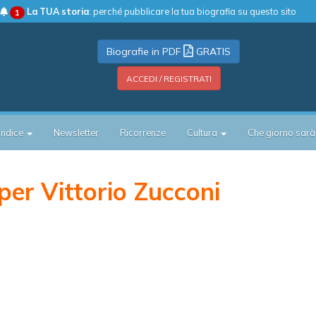
La TUA storia
: perché pubblicare la tua biografia su questo sito
1
Biografie in PDF
GRATIS
ACCEDI / REGISTRATI
Indice
Newsletter
Ricorrenze
Cultura
Che giorno sarà
er Vittorio Zucconi