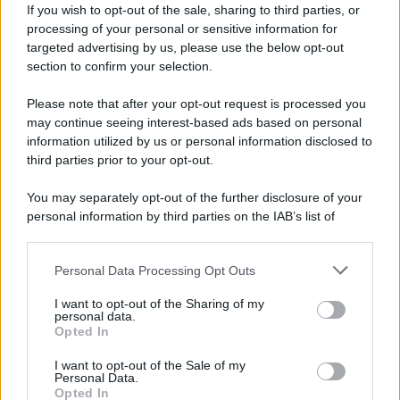
If you wish to opt-out of the sale, sharing to third parties, or
processing of your personal or sensitive information for
targeted advertising by us, please use the below opt-out
section to confirm your selection.
Please note that after your opt-out request is processed you
Argomenti e biografie correlate
may continue seeing interest-based ads based on personal
information utilized by us or personal information disclosed to
third parties prior to your opt-out.
Leggende
Rocky Marciano
Muhammad Alì
Corde
George Foreman
Pugili
Olimpiadi
Pugili
Sport
You may separately opt-out of the further disclosure of your
personal information by third parties on the IAB’s list of
downstream participants.
Libri in lingua inglese
Film
Personal Data Processing Opt Outs
This information may also be disclosed by us to third parties
on the IAB’s List of Downstream Participants that may further
I want to opt-out of the Sharing of my
disclose it to other third parties.
Persone famose nate lo stesso
20 biografie
personal data.
giorno di Joe Frazier
Opted In
Please note that this website/app uses one or more Google
services and may gather and store information including but
I want to opt-out of the Sale of my
Personal Data.
not limited to your visit or usage behaviour. You may click to
Opted In
grant or deny consent to Google and its third-party tags to
Persone famose morte lo
5 biografie