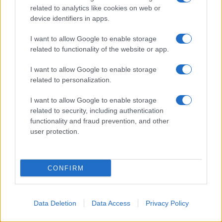
Per citare o ripubblicare questo testo
related to analytics like cookies on web or
device identifiers in apps.
LICENZA
Creative Commons 2.5
I want to allow Google to enable storage
related to functionality of the website or app.
TITOLO DELL'ARTICOLO
Joe Frazier, biografia
I want to allow Google to enable storage
AUTORE DEL TESTO
related to personalization.
Redattori di Biografieonline.it
I want to allow Google to enable storage
NOME DELLA FONTE
related to security, including authentication
Biografieonline.it
functionality and fraud prevention, and other
URL
user protection.
https://biografieonline.it/biografia-joe-frazier
DATA DI VISITA
Venerdì 7 agosto 2026
CONFIRM
ULTIMO AGGIORNAMENTO
Martedì 8 novembre 2011
Data Deletion
Data Access
Privacy Policy