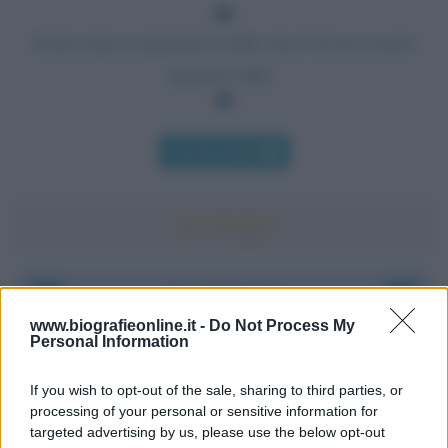
Il mio unico rammarico nella vita è di non essere
qualcun altro.
Chi l'ha detto
Accadde oggi
www.biografieonline.it -
Do Not Process My
Personal Information
6 agosto 1945
If you wish to opt-out of the sale, sharing to third parties, or
81 ANNI FA
processing of your personal or sensitive information for
Durante la Seconda guerra mondiale avviene uno dei
targeted advertising by us, please use the below opt-out