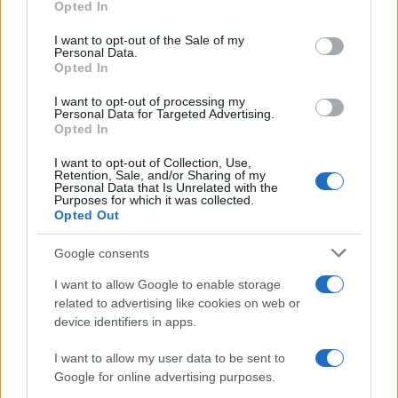
Opted In
Please note that this website/app uses one or more Google
RICEVI GLI AGGIORNAMENTI
services and may gather and store information including but
I want to opt-out of the Sale of my
Personal Data.
not limited to your visit or usage behaviour. You may click to
Opted In
grant or deny consent to Google and its third-party tags to
Inserisci la tua migliore e-mail
use your data for below specified purposes in below Google
I want to opt-out of processing my
consent section.
Personal Data for Targeted Advertising.
E-mail
Opted In
OK
I want to opt-out of Collection, Use,
Retention, Sale, and/or Sharing of my
Personal Data that Is Unrelated with the
Purposes for which it was collected.
Opted Out
Google consents
I want to allow Google to enable storage
related to advertising like cookies on web or
device identifiers in apps.
I want to allow my user data to be sent to
Google for online advertising purposes.