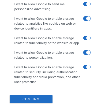
I want to allow Google to send me
personalized advertising.
I want to allow Google to enable storage
related to analytics like cookies on web or
Biografie
Approfondimenti
device identifiers in apps.
Biografie di oggi
Mappa del sito
Biografie più visitate
Ricorrenze
I want to allow Google to enable storage
Indice dei nomi
Onomastico
related to functionality of the website or app.
Foto di personaggi famosi
Che giorno era?
Categorie
Che giorno sarà?
I want to allow Google to enable storage
Temi
Cultura
related to personalization.
Servizi
I want to allow Google to enable storage
Pubblica la tua biografia
related to security, including authentication
functionality and fraud prevention, and other
Privacy Policy
user protection.
Cookie Policy
Preferenze Privacy
Contatti
CONFIRM
Biografieonline.it © 2003-2025 • Riproduzione dei testi consentita citando la fonte