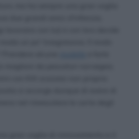
turo, ma ha sempre una gran voglia
ova due grandi amici d'infanzia,
i lavorano con lui) e con loro decide
i moda un po' trasgressiva. Il modo
e? Prendere alcune
modelle
e farle
to maglioni da pescatori norvegesi,
ni con Kilt scozzesi non proprio
zzata si accorge dunque di avere di
meno nel rimescolare le carte degli
una gran voglia di rinnovamento e il