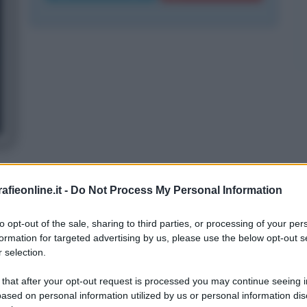
ne: stravagante
fieonline.it -
Do Not Process My Personal Information
o, Jean Paul Gaultier è conosciuto
to opt-out of the sale, sharing to third parties, or processing of your per
formation for targeted advertising by us, please use the below opt-out s
azie al suo stile bizzarro e
 selection.
l 24 aprile 1952, ha sempre tenuto i
 that after your opt-out request is processed you may continue seeing i
 e alla sua famiglia segreti ed esclusi
ased on personal information utilized by us or personal information dis