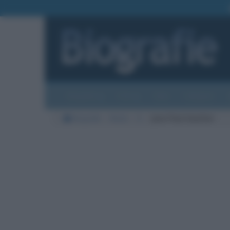
Biografie
Foto
Temi
Categorie
Biografie
Moda
G
Jean Paul Gaultier