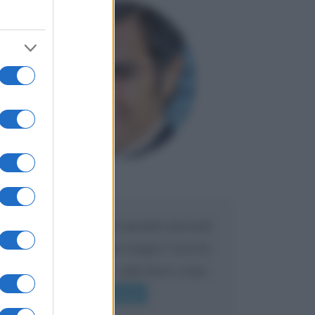
Maria
DA:
Caro Liorni perché quando presenti
l'eredità urli sempre troppo? non ho
mai sentito Mike o altri bravi come
lui gridare
Leggi di più