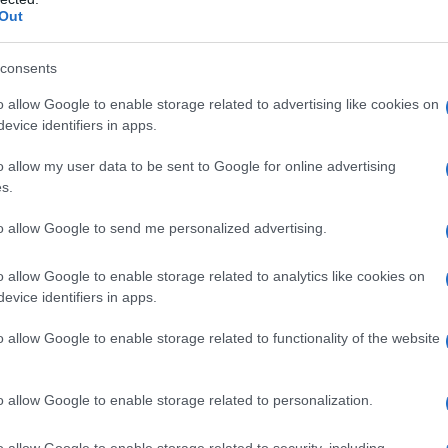
Out
he barattoli di alluminio, gettati
ventati alla bisogna.
consents
o allow Google to enable storage related to advertising like cookies on
evice identifiers in apps.
ne che non avesse la vocazione dello
o allow my user data to be sent to Google for online advertising
 diciassette anni, ossia alla stessa età
s.
nno ben altro in testa e sono per lo più
to allow Google to send me personalized advertising.
n Paul maturò invece la convinzione che
o allow Google to enable storage related to analytics like cookies on
ualsiasi modo al mondo della moda,
evice identifiers in apps.
o allow Google to enable storage related to functionality of the website
re alla porta di un nome sacro fra gli
o allow Google to enable storage related to personalization.
nella speranza di essere assunto o
o allow Google to enable storage related to security, including