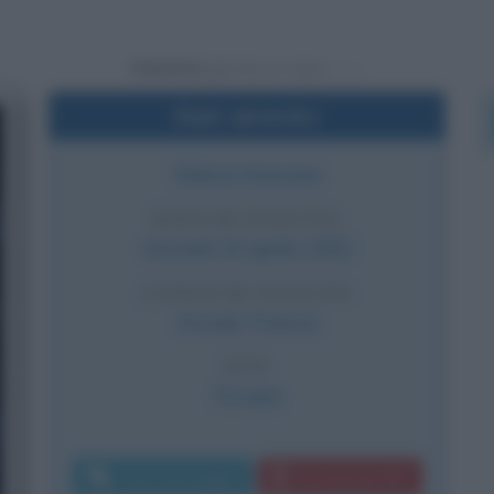
Powered by
Dati sintetici
Stilista francese
DATA DI NASCITA
Giovedì
24 aprile
1952
LUOGO DI NASCITA
Arcueil
,
Francia
ETÀ
74 anni
Invia messaggio
Download PDF