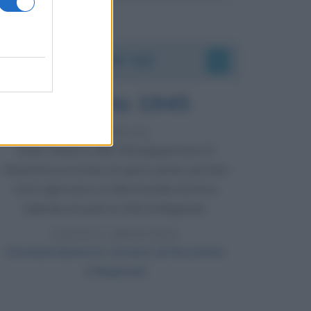
Accadde oggi
9 agosto 1945
81 ANNI FA
Dopo l'attacco alla città giapponese di
Hiroshima avvenuto tre giorni prima, gli Stati
Uniti sganciano un'altra bomba atomica
radendo al suolo la città di Nagasaki.
LEGGI L'ARTICOLO
Il bombardamento atomico di Hiroshima
e Nagasaki