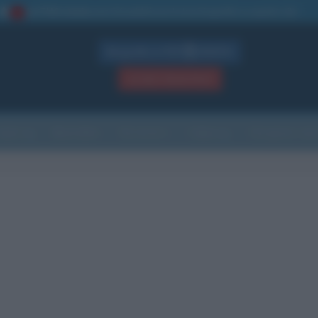
La TUA storia
: perché pubblicare la tua biografia su questo sito
1
Biografie in PDF
GRATIS
ACCEDI / REGISTRATI
Indice
Newsletter
Ricorrenze
Cultura
Che giorno sarà