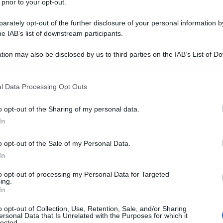
 prior to your opt-out.
ampa internazionale (che difatti non è
rately opt-out of the further disclosure of your personal information by
nto di lui). Di sicuro si sa che era un
he IAB’s list of downstream participants.
i profumi e a tutti gli aspetti
tion may also be disclosed by us to third parties on the IAB’s List of 
 that may further disclose it to other third parties.
a. Sua nonna, poi, aveva doti di
 that this website/app uses one or more Google services and may gath
gergli le carte, fatto che non ha
l Data Processing Opt Outs
including but not limited to your visit or usage behaviour. You may click 
 to Google and its third-party tags to use your data for below specifi
 più la sua già fervida fantasia.
o opt-out of the Sharing of my personal data.
ogle consent section.
In
domande che miravano a svelare il
o opt-out of the Sale of my Personal Data.
In
quanto meno della nascita del suo
to opt-out of processing my Personal Data for Targeted
osto che le sue prime "vittime"
ing.
In
e presenti nella sua cameretta,
o opt-out of Collection, Use, Retention, Sale, and/or Sharing
folli. Così come i primi "bracciali" di
ersonal Data that Is Unrelated with the Purposes for which it
lected.