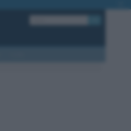
OK
?
Contatti