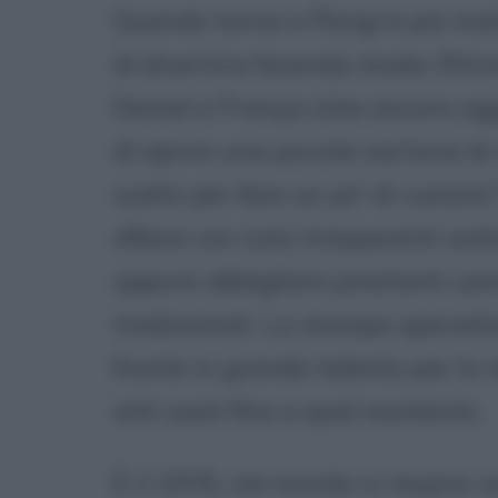
Quando torna a Parigi è più ma
di divertirsi facendo moda. Ritr
Daniel e Françis (che ancora ogg
di aprire una piccola sartoria d
scelto per fare un po' di rumor
sfilare con tutù trasparenti sot
oppure abbigliare prestanti uomi
tradizionali. La stampa speciali
fronte in grande talento per lo 
stili usati fino a quel momento.
È il 1976, nel mondo si respira 