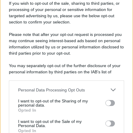
If you wish to opt-out of the sale, sharing to third parties, or
processing of your personal or sensitive information for
targeted advertising by us, please use the below opt-out
section to confirm your selection.
Please note that after your opt-out request is processed you
may continue seeing interest-based ads based on personal
information utilized by us or personal information disclosed to
third parties prior to your opt-out.
You may separately opt-out of the further disclosure of your
personal information by third parties on the IAB’s list of
Chi l'ha detto?
downstream participants.
Personal Data Processing Opt Outs
This information may also be disclosed by us to third parties
Da ciascuno secondo le sue abilità, a ciascuno
on the IAB’s List of Downstream Participants that may further
I want to opt-out of the Sharing of my
disclose it to other third parties.
secondo le sue necessità.
personal data.
Opted In
Please note that this website/app uses one or more Google
services and may gather and store information including but
I want to opt-out of the Sale of my
Personal Data.
not limited to your visit or usage behaviour. You may click to
Chi l'ha detto
Opted In
grant or deny consent to Google and its third-party tags to