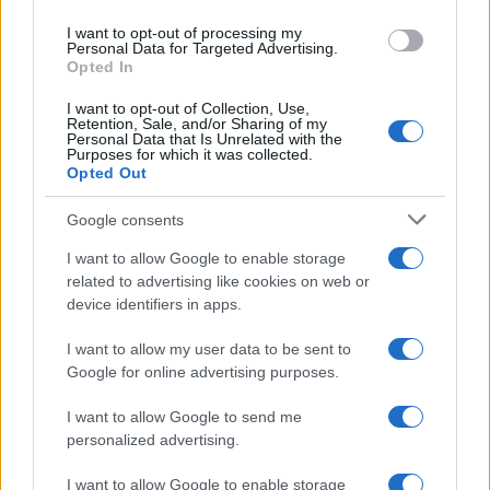
use your data for below specified purposes in below Google
I want to opt-out of processing my
consent section.
Personal Data for Targeted Advertising.
Opted In
I want to opt-out of Collection, Use,
Retention, Sale, and/or Sharing of my
Accadde oggi
Personal Data that Is Unrelated with the
Purposes for which it was collected.
Opted Out
8 agosto 1956
Google consents
70 ANNI FA
I want to allow Google to enable storage
Nella miniera di carbone di Marcinelle, in Belgio,
related to advertising like cookies on web or
avviene un disastro nel quale perdono la vita
device identifiers in apps.
centinaia di lavoratori, la maggior parte dei quali
I want to allow my user data to be sent to
italiani.
Google for online advertising purposes.
LEGGI L'ARTICOLO
I want to allow Google to send me
Il disastro di Marcinelle
personalized advertising.
I want to allow Google to enable storage