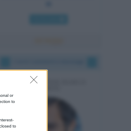
Chi l'ha detto
I vostri commenti e messaggi
MESSAGGI PER MARCO
LIORNI
sonal or
ection to
nterest-
closed to