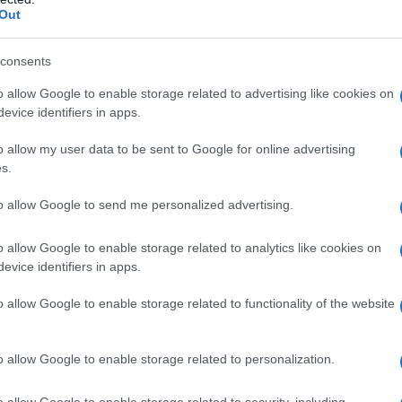
Out
l'anno 1866
consents
o allow Google to enable storage related to advertising like cookies on
 INDIPENDENZA ITALIANA
evice identifiers in apps.
nto storico è quello ricordato come la "Terza guerra di
o allow my user data to be sent to Google for online advertising
denza italiana".
s.
 L'ARTICOLO
to allow Google to send me personalized advertising.
i indipendenza italiana
o allow Google to enable storage related to analytics like cookies on
evice identifiers in apps.
l'anno 1990
o allow Google to enable storage related to functionality of the website
ALE TEDESCA DA BONN A BERLINO
spostare la capitale della Germania da Bonn a Berlino.
o allow Google to enable storage related to personalization.
 L'ARTICOLO
o allow Google to enable storage related to security, including