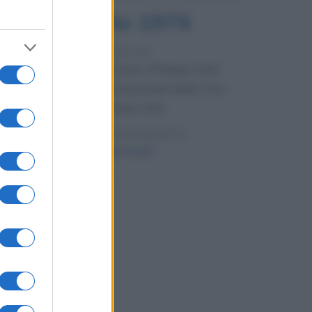
7 agosto 1974
52 ANNI FA
Camminando su una fune, Philippe Petit
compie la sua celebre traversata delle Twin
Towers a New York.
LEGGI LA BIOGRAFIA
Philippe Petit