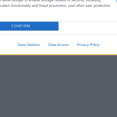
rlino e la riunificazione tedesca
cation functionality and fraud prevention, and other user protection.
te il giorno 20
CONFIRM
Data Deletion
Data Access
Privacy Policy