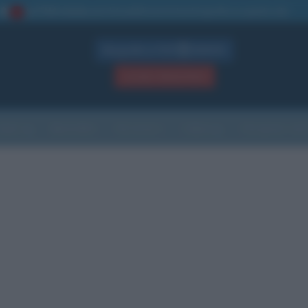
La TUA storia
: perché pubblicare la tua biografia su questo sito
1
Biografie in PDF
GRATIS
ACCEDI / REGISTRATI
Indice
Newsletter
Ricorrenze
Cultura
Che giorno sarà