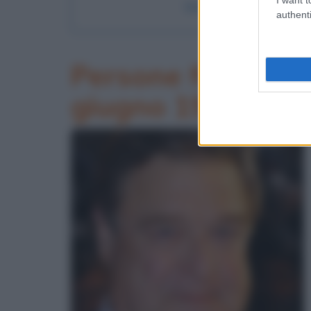
La caduta del muro di Be
authenti
Persone famose na
giugno 1952