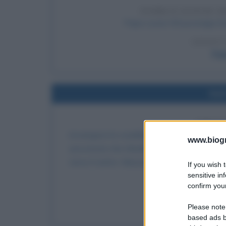
PUBBLICAZIONE D
Papa Leone XIII promulga l'enc
LEGGI 
Pap
Nel
STRAG
Avvengono le cosiddette Stragi di Perugia: i 
www.biogra
provvisorio che chiede l'indipendenza dallo St
verso il centro. Massacrano i cittadini armati m
If you wish 
sensitive in
confirm your
LEGGI 
P
Please note
based ads b