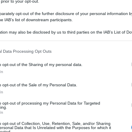
 prior to your opt-out.
l'anno 1837
rately opt-out of the further disclosure of your personal information by
he IAB’s list of downstream participants.
 DELLA REGINA VITTORIA
tion may also be disclosed by us to third parties on the IAB’s List of 
no Unito sale sul trono britannico.
 that may further disclose it to other third parties.
LA BIOGRAFIA
 that this website/app uses one or more Google services and may gath
l Data Processing Opt Outs
 del Regno Unito
including but not limited to your visit or usage behaviour. You may click 
 to Google and its third-party tags to use your data for below specifi
o opt-out of the Sharing of my personal data.
ogle consent section.
In
l'anno 0451
o opt-out of the Sale of my Personal Data.
In
I CAMPI CATALAUNICI
alaunum, l'esercito di Attila viene sconfitto dall'esercito
to opt-out of processing my Personal Data for Targeted
ing.
dal generale Flavio Ezio.
In
LA BIOGRAFIA
o opt-out of Collection, Use, Retention, Sale, and/or Sharing
Attila
ersonal Data that Is Unrelated with the Purposes for which it
lected.