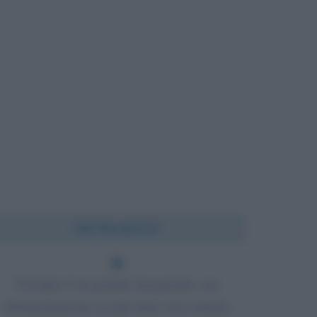
Chi l'ha detto?
Il tempo è un grande insegnante, ma
sfortunatamente uccide tutti i suoi alunni.