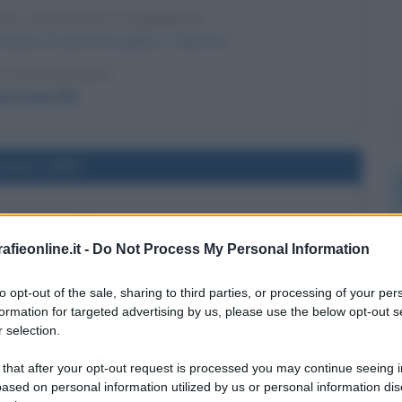
ELL'ENCICLICA LIBERTAS
iclica di carattere politico "Libertas".
LA BIOGRAFIA
a Leone XIII
l'anno 1859
I DI PERUGIA
mercenari svizzeri di Papa Pio IX abbattono il governo
fieonline.it -
Do Not Process My Personal Information
ato Pontificio e dopo essere entrati in città risalgono
a anche i bambini, le donne e gli anziani rifugiati nelle
to opt-out of the sale, sharing to third parties, or processing of your per
formation for targeted advertising by us, please use the below opt-out s
case.
 selection.
LA BIOGRAFIA
apa Pio IX
 that after your opt-out request is processed you may continue seeing i
ased on personal information utilized by us or personal information dis