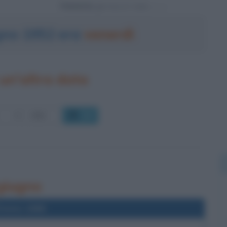
Powered by
ugno 1952 era
venerdì
un'altra data
OK
 giugno
l'anno 1888