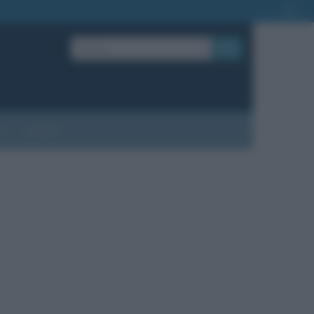
OK
?
Contatti