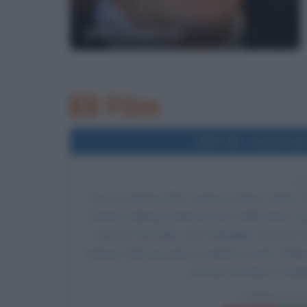
John Goodman
Film
1999
Uscita del 
2
Esce al cinema il film
I pirati di Silicon Valley
, 
Anthony Michael Hall nel ruolo di Bill Gates, J
ruolo di Paul Allen, John DiMaggio nel ruolo di
Wayne Péré nel ruolo di Captain Crunch, Shei
nel ruolo di Arlene e Gail
I PIRATI D