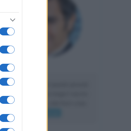
Maria
DA:
Caro Liorni perché quando presenti
l'eredità urli sempre troppo? non ho
mai sentito Mike o altri bravi come
lui gridare
Leggi di più