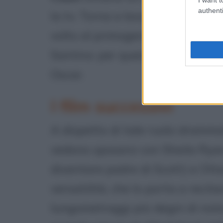
authenti
la tv. Torna a lavorare con Copp
volto al primogenito di Don Vito 
Santino: per questo ruolo, otti
Oscar.
I film successivi
A dispetto di tale ruolo drammat
vedono sposarsi con Sheila Ryan
diventare padre di Scott) e Ott
versatilità, che lo porta a recit
lungometraggi più degni di nota