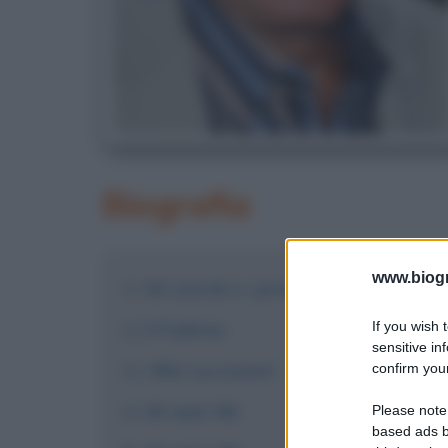
Biografia
www.biogra
Gli esordi e i primi successi
If you wish 
Il Padrino
sensitive in
I film successivi
confirm your
Gli anni '80
Please note
based ads b