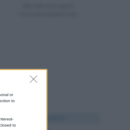
Nato nello stesso giorno
5 anni prima di James Caan
sonal or
ection to
Chi l'ha detto?
nterest-
closed to