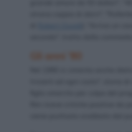
grande amore da 50 dollari", "40
strana coppia di sbirri", "Rollerba
di
Robert Duvall
), "Arriva un ca
secondo", tratto dalla commedia
Gli anni '80
Nel 1980 si cimenta anche dietr
troverò ad ogni costo", storia di
figlio smarrito per colpa del pr
film riceve critiche positive da
viene piuttosto snobbato dal pu