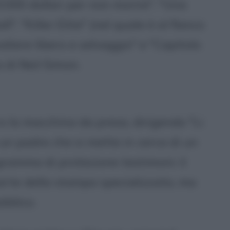
.000 dollari per non morire", "Una
ll", "Killer Elite" (nel quale è al fianco
valiere libero e selvaggio" e "Capitolo
 di Neil Simon.
o la macchina da presa, dirigendo "Li
 un padre che si mette in cerca di un
ogramma di protezione testimoni: il
 parte della stampa specializzata, ma
bblico.