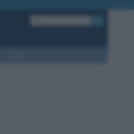
OK
?
Contatti