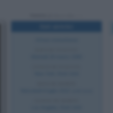
Powered by
Dati sintetici
Attore statunitense
DATA DI NASCITA
Martedì
26 marzo
1940
LUOGO DI NASCITA
New York
,
Stati Uniti
DATA DI MORTE
Mercoledì
6 luglio
2022
(a 82 anni)
LUOGO DI MORTE
Los Angeles
,
Stati Uniti