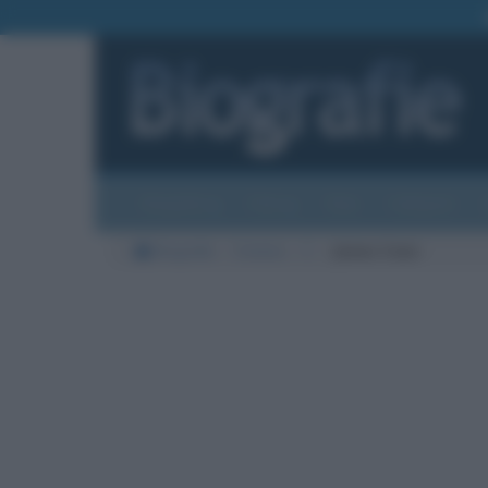
Biografie
Foto
Temi
Categorie
Biografie
Cinema
C
James Caan