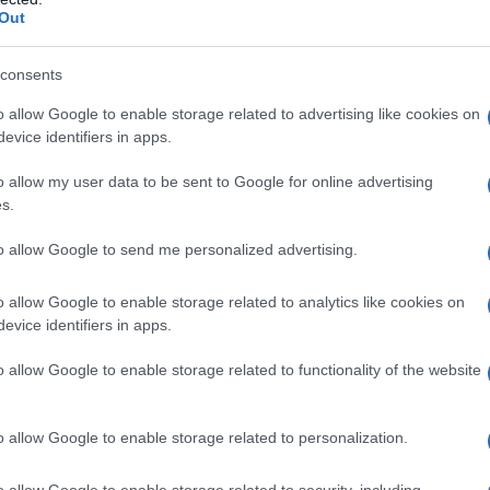
ccessi
Out
levisiva "Gli intoccabili", del 1962, si
consents
tardi in "Un giorno di terrore",
o allow Google to enable storage related to advertising like cookies on
evice identifiers in apps.
un pauroso criminale. Nel 1966 divorzia
o allow my user data to be sent to Google for online advertising
hn Wayne
in "El Dorado", anche se la
s.
po, nel film di
Francis Ford Coppola
to allow Google to send me personalized advertising.
quale interpreta un giocatore di
o allow Google to enable storage related to analytics like cookies on
 cerebrali.
evice identifiers in apps.
o allow Google to enable storage related to functionality of the website
 di football (Brian Piccolo),
James
o allow Google to enable storage related to personalization.
 con "La canzone di Brian", film per
o allow Google to enable storage related to security, including