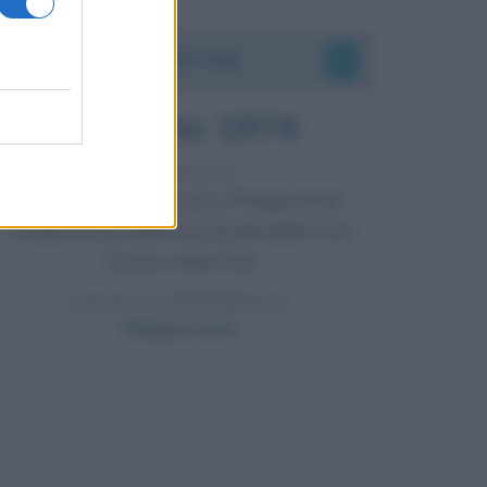
Accadde oggi
7 agosto 1974
52 ANNI FA
Camminando su una fune, Philippe Petit
compie la sua celebre traversata delle Twin
Towers a New York.
LEGGI LA BIOGRAFIA
Philippe Petit