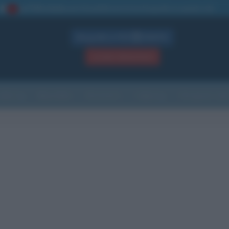
La TUA storia
: perché pubblicare la tua biografia su questo sito
1
Biografie in PDF
GRATIS
ACCEDI / REGISTRATI
Indice
Newsletter
Ricorrenze
Cultura
Che giorno sarà