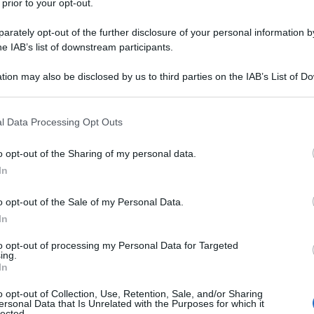
 prior to your opt-out.
rately opt-out of the further disclosure of your personal information by
he IAB’s list of downstream participants.
tion may also be disclosed by us to third parties on the IAB’s List of 
 that may further disclose it to other third parties.
 that this website/app uses one or more Google services and may gath
l Data Processing Opt Outs
including but not limited to your visit or usage behaviour. You may click 
d Caan, meglio noto semplicemente
 to Google and its third-party tags to use your data for below specifi
o opt-out of the Sharing of my personal data.
ogle consent section.
marzo del 1940 a New York, figlio di
In
enienti dalla Germania.
o opt-out of the Sale of my Personal Data.
In
osa con Dee Jay Mathis; nel frattempo,
to opt-out of processing my Personal Data for Targeted
ing.
In
iera
nel mondo dello spettacolo
.
o opt-out of Collection, Use, Retention, Sale, and/or Sharing
ersonal Data that Is Unrelated with the Purposes for which it
lected.