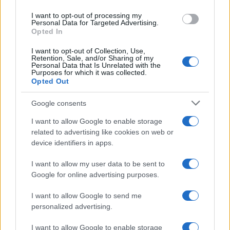
use your data for below specified purposes in below Google
Da:
Ghizlan
I want to opt-out of processing my
consent section.
Personal Data for Targeted Advertising.
Opted In
I want to opt-out of Collection, Use,
Retention, Sale, and/or Sharing of my
Personal Data that Is Unrelated with the
Purposes for which it was collected.
Opted Out
Commenti Facebook
Google consents
I want to allow Google to enable storage
related to advertising like cookies on web or
device identifiers in apps.
I want to allow my user data to be sent to
Google for online advertising purposes.
Argomenti e biografie correlate
I want to allow Google to send me
personalized advertising.
Retorica
Galleria Degli Uffizi
Pierre Cardin
Beyoncé Knowles
Charlize Theron
Victoria Beckham
Michael Jackson
Kate Moss
I want to allow Google to enable storage