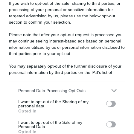
If you wish to opt-out of the sale, sharing to third parties, or
processing of your personal or sensitive information for
Foto e immagini di
targeted advertising by us, please use the below opt-out
10 fotografie
section to confirm your selection.
Jennifer Lopez
Please note that after your opt-out request is processed you
may continue seeing interest-based ads based on personal
information utilized by us or personal information disclosed to
third parties prior to your opt-out.
You may separately opt-out of the further disclosure of your
personal information by third parties on the IAB’s list of
downstream participants.
Personal Data Processing Opt Outs
This information may also be disclosed by us to third parties
on the IAB’s List of Downstream Participants that may further
I want to opt-out of the Sharing of my
disclose it to other third parties.
personal data.
Opted In
Please note that this website/app uses one or more Google
services and may gather and store information including but
I want to opt-out of the Sale of my
Personal Data.
not limited to your visit or usage behaviour. You may click to
Opted In
grant or deny consent to Google and its third-party tags to