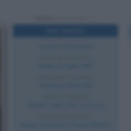
Powered by
Dati sintetici
Aviatrice statunitense
DATA DI NASCITA
Sabato
24 luglio
1897
LUOGO DI NASCITA
Atchinson
,
Stati Uniti
DATA DI MORTE
Venerdì
2 luglio
1937
(a 39 anni)
LUOGO DI MORTE
(luogo sconosciuto)
,
Oceano Pacifico