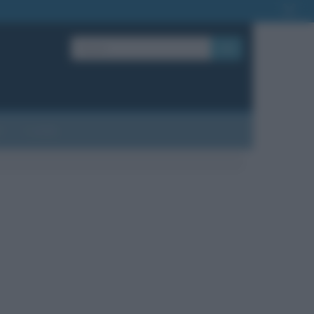
OK
?
Contatti