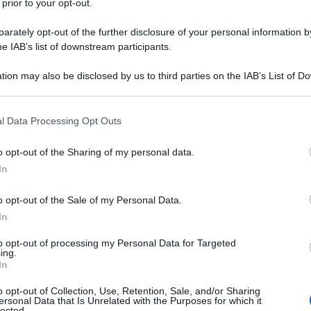
 prior to your opt-out.
rately opt-out of the further disclosure of your personal information by
he IAB’s list of downstream participants.
dosi tra Kansas e Iowa, e a 19 anni
tion may also be disclosed by us to third parties on the IAB’s List of 
ladelfia in Pennsylvania che lascia
 that may further disclose it to other third parties.
iungere la sorella Muriel in Canada.
 that this website/app uses one or more Google services and may gath
l Data Processing Opt Outs
including but not limited to your visit or usage behaviour. You may click 
 soccorso presso la
Croce Rossa
 to Google and its third-party tags to use your data for below specifi
o opt-out of the Sharing of my personal data.
ogle consent section.
adina Military Hospital di Toronto. Lo
In
 ai soldati feriti nel corso del primo
o opt-out of the Sale of my Personal Data.
In
to opt-out of processing my Personal Data for Targeted
ing.
In
studi alla Columbia University di
o opt-out of Collection, Use, Retention, Sale, and/or Sharing
la per infermieri.
ersonal Data that Is Unrelated with the Purposes for which it
lected.