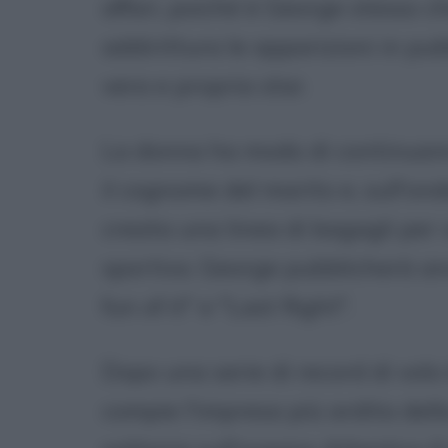
affari, poiché è George stesso ch
addirittura le apparizioni in pu
vera e propria star.
La donna ha modo di continuare 
il cognome del marito e, sull'ond
creata una linea di bagagli per 
sportivo. George pubblicherà anc
fun of it" e "Last flight".
Dopo una serie di record di vol
compie l'impresa più ardita della