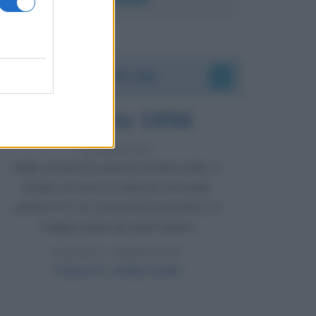
Accadde oggi
8 agosto 1956
70 ANNI FA
Nella miniera di carbone di Marcinelle, in
Belgio, avviene un disastro nel quale
perdono la vita centinaia di lavoratori, la
maggior parte dei quali italiani.
LEGGI L'ARTICOLO
Il disastro di Marcinelle