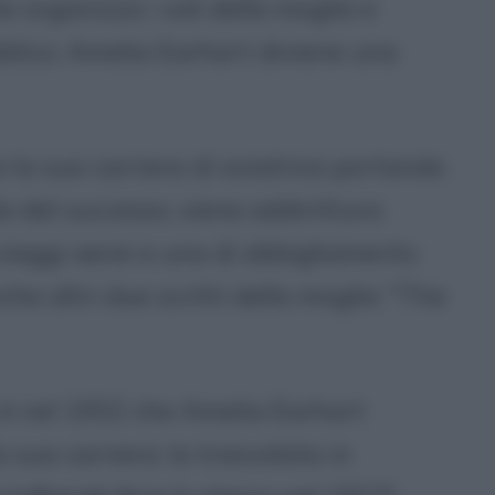
e organizza i voli della moglie e
bblico: Amelia Earhart diviene una
la sua carriera di aviatrice portando
a del successo, viene addirittura
viaggi aerei e una di abbigliamento
he altri due scritti della moglie; "The
o è nel 1932 che Amelia Earhart
 sua carriera: la trasvolata in