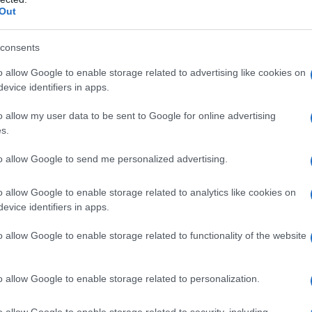
Out
dopo una gita nei cieli di Los Angeles
consents
ssione della sua vita: librarsi nelle
o allow Google to enable storage related to advertising like cookies on
lesti. Imparerà a volare diversi anni
evice identifiers in apps.
me un hobby, spesso accettando ogni
o allow my user data to be sent to Google for online advertising
s.
e costose lezioni. Nel 1922 infine
to allow Google to send me personalized advertising.
on il sostegno economico della
y Otis Earhart.
o allow Google to enable storage related to analytics like cookies on
evice identifiers in apps.
ts), Amelia viene scelta da George
o allow Google to enable storage related to functionality of the website
o, per essere il primo pilota donna a
o allow Google to enable storage related to personalization.
Amelia Earhart, affiancata dal
o allow Google to enable storage related to security, including