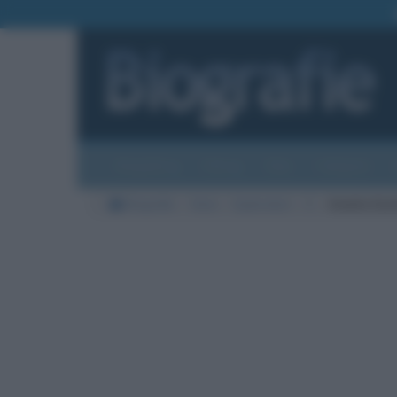
Biografie
Foto
Temi
Categorie
Biografie
Varie
Esploratori
E
Amelia Ear