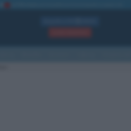
La TUA storia
: perché pubblicare la tua biografia su questo sito
1
Biografie in PDF
GRATIS
ACCEDI / REGISTRATI
Indice
Newsletter
Ricorrenze
Cultura
Che giorno sarà
hart