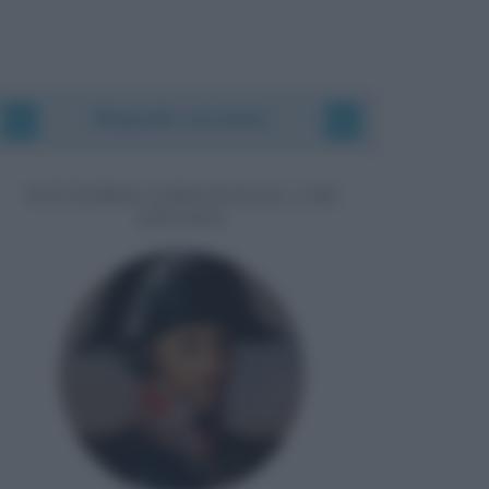
Biografie correlate
VITTORIO EMANUELE I DI
SAVOIA