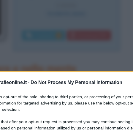
CAUSA
Incidente aereo
Commenti:
Download PDF
2
ore e nella mente
io 1897 ad Atchinson (Kansas) e
fieonline.it -
Do Not Process My Personal Information
ata la prima donna ad attraversare in
to opt-out of the sale, sharing to third parties, or processing of your per
formation for targeted advertising by us, please use the below opt-out s
 1932. Ricordata tutt'oggi come
 selection.
no dei più capaci e celebrati
 that after your opt-out request is processed you may continue seeing i
 di coraggio e spirito d'avventura
ased on personal information utilized by us or personal information dis