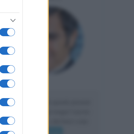
Maria
DA:
Caro Liorni perché quando presenti
l'eredità urli sempre troppo? non ho
mai sentito Mike o altri bravi come
lui gridare
Leggi di più