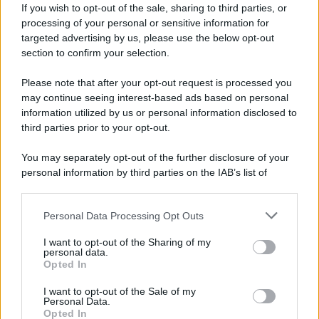
If you wish to opt-out of the sale, sharing to third parties, or
processing of your personal or sensitive information for
targeted advertising by us, please use the below opt-out
section to confirm your selection.
Please note that after your opt-out request is processed you
may continue seeing interest-based ads based on personal
information utilized by us or personal information disclosed to
Nata nello stesso giorno
third parties prior to your opt-out.
246 anni dopo Samuel Hahnemann
You may separately opt-out of the further disclosure of your
personal information by third parties on the IAB’s list of
downstream participants.
Personal Data Processing Opt Outs
This information may also be disclosed by us to third parties
on the IAB’s List of Downstream Participants that may further
I want to opt-out of the Sharing of my
disclose it to other third parties.
personal data.
Opted In
Please note that this website/app uses one or more Google
services and may gather and store information including but
I want to opt-out of the Sale of my
Personal Data.
not limited to your visit or usage behaviour. You may click to
Opted In
grant or deny consent to Google and its third-party tags to