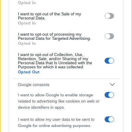
Opted In
Please note that this website/app uses one or more Google
RICEVI GLI AGGIORNAMENTI
services and may gather and store information including but
I want to opt-out of the Sale of my
Personal Data.
not limited to your visit or usage behaviour. You may click to
Opted In
grant or deny consent to Google and its third-party tags to
Inserisci la tua migliore e-mail
use your data for below specified purposes in below Google
I want to opt-out of processing my
consent section.
Personal Data for Targeted Advertising.
E-mail
Opted In
OK
I want to opt-out of Collection, Use,
Retention, Sale, and/or Sharing of my
Personal Data that Is Unrelated with the
Purposes for which it was collected.
Opted Out
Google consents
I want to allow Google to enable storage
related to advertising like cookies on web or
device identifiers in apps.
I want to allow my user data to be sent to
Google for online advertising purposes.