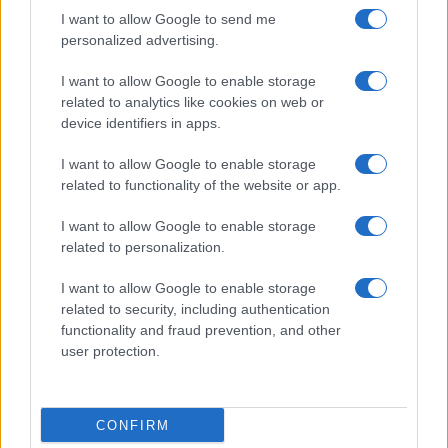
I want to allow Google to send me
personalized advertising.
I want to allow Google to enable storage
related to analytics like cookies on web or
Biografie
Approfondimenti
device identifiers in apps.
Biografie di oggi
Mappa del sito
Biografie più visitate
Ricorrenze
I want to allow Google to enable storage
Indice dei nomi
Onomastico
related to functionality of the website or app.
Foto di personaggi famosi
Che giorno era?
Categorie
Che giorno sarà?
I want to allow Google to enable storage
Temi
Cultura
related to personalization.
Servizi
I want to allow Google to enable storage
Pubblica la tua biografia
related to security, including authentication
functionality and fraud prevention, and other
Privacy Policy
user protection.
Cookie Policy
Preferenze Privacy
Contatti
CONFIRM
Biografieonline.it © 2003-2025 • Riproduzione dei testi consentita citando la fonte