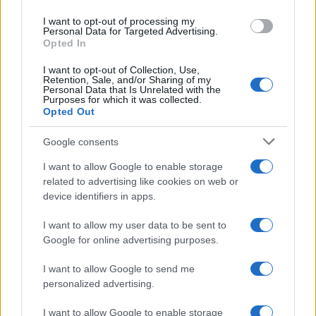
use your data for below specified purposes in below Google
I want to opt-out of processing my
consent section.
Personal Data for Targeted Advertising.
Opted In
RICEVI GLI AGGIORNAMENTI
I want to opt-out of Collection, Use,
Retention, Sale, and/or Sharing of my
Personal Data that Is Unrelated with the
Inserisci la tua migliore e-mail
Purposes for which it was collected.
Opted Out
E-mail
OK
Google consents
I want to allow Google to enable storage
related to advertising like cookies on web or
device identifiers in apps.
I want to allow my user data to be sent to
Google for online advertising purposes.
I want to allow Google to send me
personalized advertising.
I want to allow Google to enable storage