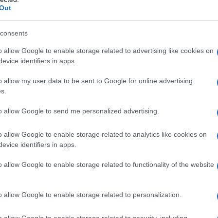
Out
consents
o allow Google to enable storage related to advertising like cookies on
evice identifiers in apps.
e cresce è quello che segue il trattato
o allow my user data to be sent to Google for online advertising
 cui seguì l'annessione della sua
s.
o asburgico.
to allow Google to send me personalized advertising.
o allow Google to enable storage related to analytics like cookies on
nesi
mostra fin dalla tenera età
evice identifiers in apps.
odo per lo studio delle lingue. Pietro
o allow Google to enable storage related to functionality of the website
re le doti e coltivare adeguatamente
e di provvedere alla sua istruzione
o allow Google to enable storage related to personalization.
i e precettori.
o allow Google to enable storage related to security, including