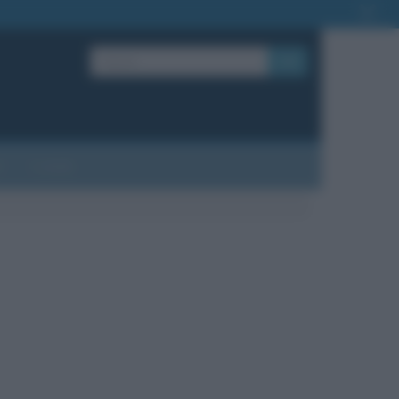
OK
?
Contatti