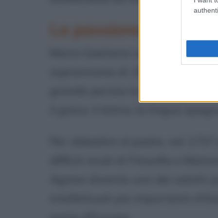
authenti
La passione e l'inclin
Maria Gaetana si dimostra una br
soprannome di
Oracolo Settilin
grande perizia la lingua italian
il greco, il latino, la lingua spag
Per obbedire al padre, nel 1737 
difficili studi di Filosofia e Ma
Agnesi diventa uno dei salotti più
intellettuali più importanti d'I
parte d'Europa.