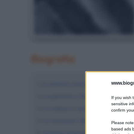
Biografia
www.biogra
Il contesto storico
La passione e l'inclinazione per le l
If you wish 
sensitive in
Le scienze e i primi saggi
confirm your
La vocazione religiosa
Please note
based ads b
La fama internazionale di Maria G