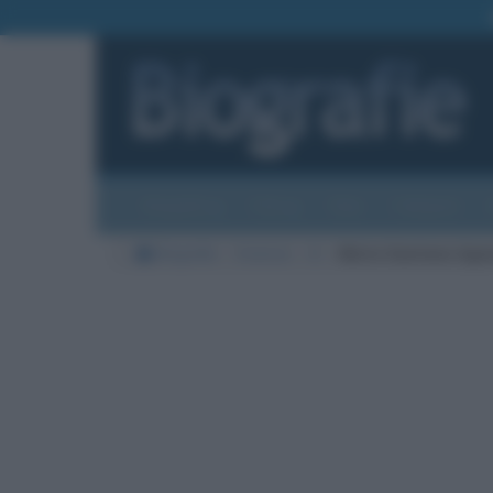
Biografie
Foto
Temi
Categorie
Biografie
Scienze
A
Maria Gaetana Agne