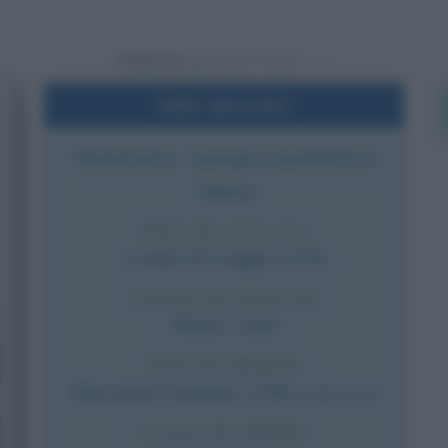
Powered by
Dati sintetici
Matematica, teologa e benefattrice
italiana
DATA DI NASCITA
Lunedì
16 maggio
1718
LUOGO DI NASCITA
Milano
,
Italia
DATA DI MORTE
Mercoledì
9 gennaio
1799
(a 80 anni)
LUOGO DI MORTE