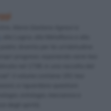
ggi
ntra,
Maria Gaetana Agnesi
si
e
, alla Logica, alla Metafisica e alla
 padre, diventa per lei un'abitudine
propri progressi, esponendo varie tesi
licate nel 1738, in una raccolta dal
cae": il volume contiene 191 tesi
ssioni, e riguardano questioni
mologia, ontologia, meccanica e
 degli spiriti).