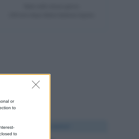
Nata nello stesso giorno
259 anni dopo Maria Gaetana Agnesi
sonal or
ection to
Chi l'ha detto?
nterest-
closed to