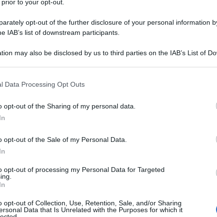
 prior to your opt-out.
rately opt-out of the further disclosure of your personal information by
he IAB’s list of downstream participants.
tion may also be disclosed by us to third parties on the IAB’s List of 
 that may further disclose it to other third parties.
 that this website/app uses one or more Google services and may gath
l Data Processing Opt Outs
including but not limited to your visit or usage behaviour. You may click 
 to Google and its third-party tags to use your data for below specifi
o opt-out of the Sharing of my personal data.
ogle consent section.
In
o opt-out of the Sale of my Personal Data.
In
ilano il giorno 16 maggio 1718; la
to opt-out of processing my Personal Data for Targeted
divenuta facoltosa grazie alle
ing.
In
ndustria della seta. La famiglia è
o opt-out of Collection, Use, Retention, Sale, and/or Sharing
ersonal Data that Is Unrelated with the Purposes for which it
erosa: Maria Gaetana è la prima di
lected.