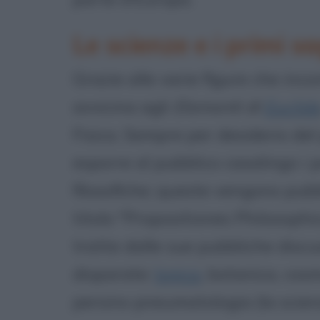
Le scienze e i primi sa
Grazie alle varie figure che inco
avvicina agli
Elementi di
Euclid
Fisica. Sempre per desiderio del
esporre al pubblico casalingo i 
filosofiche; queste vengono pubb
titolo "Propositiones Philosophi
tratte dalle sue pubbliche discu
disparate:
logica
, botanica, cos
persino pneumatologia (la scienza