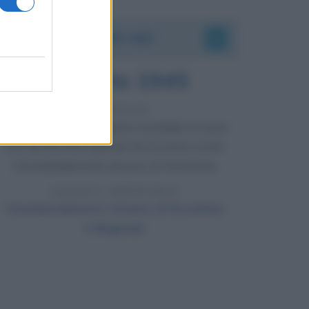
Accadde oggi
6 agosto 1945
81 ANNI FA
Durante la Seconda guerra mondiale avviene
uno dei più tristi episodi che la storia ricordi:
il bombardamento atomico di Hiroshima.
LEGGI L'ARTICOLO
Il bombardamento atomico di Hiroshima
e Nagasaki