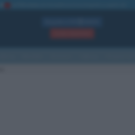
La TUA storia
: perché pubblicare la tua biografia su questo sito
1
Biografie in PDF
GRATIS
ACCEDI / REGISTRATI
Indice
Newsletter
Ricorrenze
Cultura
Che giorno sarà
si