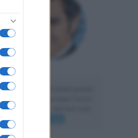
Maria
DA:
Caro Liorni perché quando presenti
l'eredità urli sempre troppo? non ho
mai sentito Mike o altri bravi come
lui gridare
Leggi di più