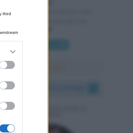
La risolutezza verso il successo è più
 third
importante di qualsiasi altra cosa.
Downstream
Chi l'ha detto
er and store
to grant or
ed purposes
I vostri commenti e messaggi
MESSAGGI PER MARCO
LIORNI