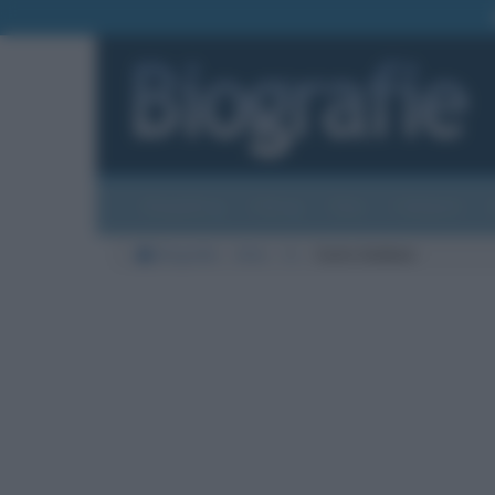
Biografie
Foto
Temi
Categorie
Biografie
Arte
G
Carlo Goldoni