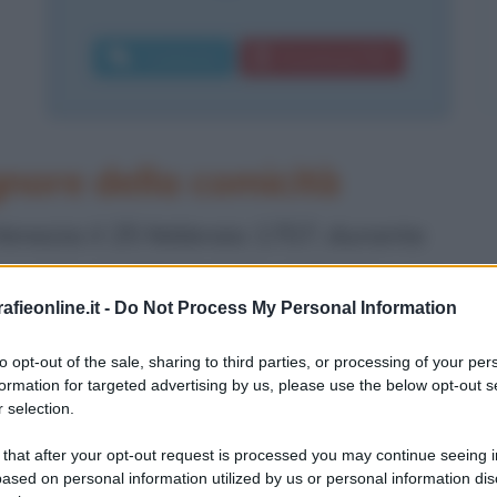
Commenta
Download PDF
nore della comicità
enezia il 25 febbraio 1707, durante
 un momento felicemente indicativo per
fieonline.it -
Do Not Process My Personal Information
ano. Il padre Giulio, per mantenere i
lie Margherita, si trasferisce a Roma
to opt-out of the sale, sharing to third parties, or processing of your per
formation for targeted advertising by us, please use the below opt-out s
per addottorarsi in medicina. Carlo
 selection.
ritto "
dolce, tranquillo e obbediente
"
 that after your opt-out request is processed you may continue seeing i
ased on personal information utilized by us or personal information dis
olaro, dimostrando una predilezione