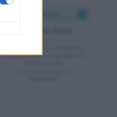
Accadde oggi
7 agosto 1974
52 ANNI FA
Camminando su una fune, Philippe Petit
compie la sua celebre traversata delle Twin
Towers a New York.
LEGGI LA BIOGRAFIA
Philippe Petit