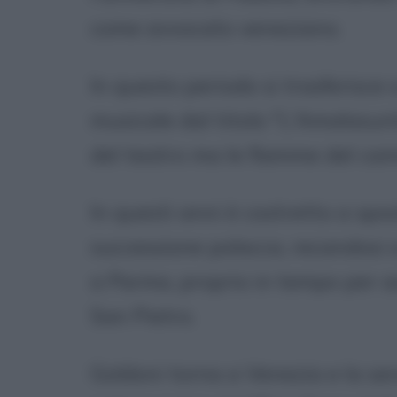
come avvocato veneziano.
In questo periodo si trasferis
musicale dal titolo "L'Amalasunt
del teatro ma le fiamme del cam
In questi anni è costretto a spos
successione polacca, recandosi 
a Parma, proprio in tempo per a
San Pietro.
Goldoni torna a Venezia e la se