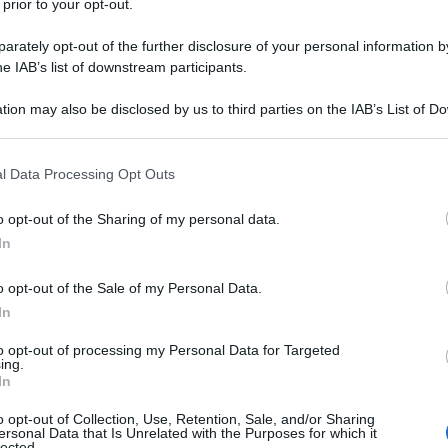
 prior to your opt-out.
comici e una passione maniacale per il
rately opt-out of the further disclosure of your personal information by
he IAB’s list of downstream participants.
e anni abbozza una piccola
a teatrale.
tion may also be disclosed by us to third parties on the IAB’s List of 
 that may further disclose it to other third parties.
 that this website/app uses one or more Google services and may gath
 professione del medico a Perugia,
l Data Processing Opt Outs
including but not limited to your visit or usage behaviour. You may click 
 to Google and its third-party tags to use your data for below specifi
scrivendolo alla scuola dei
Gesuiti
o opt-out of the Sharing of my personal data.
ogle consent section.
In
a.
o opt-out of the Sale of my Personal Data.
In
o Goldoni, è tra gli anni 1720 e 1721 a
to opt-out of processing my Personal Data for Targeted
ogica nella scuola dei Domenicani, al
ing.
In
a e una vacanza
" i tre mesi di malattia
o opt-out of Collection, Use, Retention, Sale, and/or Sharing
ersonal Data that Is Unrelated with the Purposes for which it
lected.