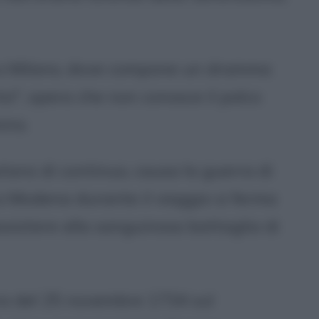
ce a Milano, dove compone un dramma
a", opera che non conosce il palco
ino.
tarsi di continuo, causa la guerra di
a Modena durante il viaggio si ferma
ssistere alla sanguinosa battaglia di
ra del 25 novembre 1734 sul