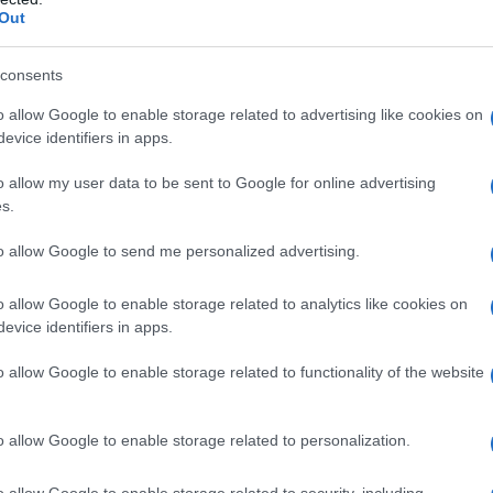
Out
uola per imbarcarsi in un battello di
consents
, raggiungendo la madre Margherita
o allow Google to enable storage related to advertising like cookies on
evice identifiers in apps.
o allow my user data to be sent to Google for online advertising
s.
tori capiscono le esigenze del figlio,
to allow Google to send me personalized advertising.
ondarne le predilezioni.
o allow Google to enable storage related to analytics like cookies on
al collegio "Ghisleri" di Pavia per
evice identifiers in apps.
ella città pavese Goldoni si dà alla
o allow Google to enable storage related to functionality of the website
rpera i soldi al gioco.
o allow Google to enable storage related to personalization.
tira (andata perduta) sulle virtù e vizi
o allow Google to enable storage related to security, including