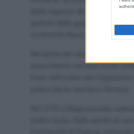
authenti
delle ragazze del luogo, il colle
parenti delle giovani donne pave
incolumità fisica e ritorna a Chi
Nel pieno dei vent'anni si trasf
esaurimento nervoso trova confor
frate nell'ordine dei Cappuccini, 
padre che lo riporta a Venezia.
Nel 1731 a Bagnacavallo, subisc
padre Giulio. Sulla spinta di s
l'università di Padova, entrando