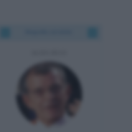
Biografie correlate
ALDO BUSI