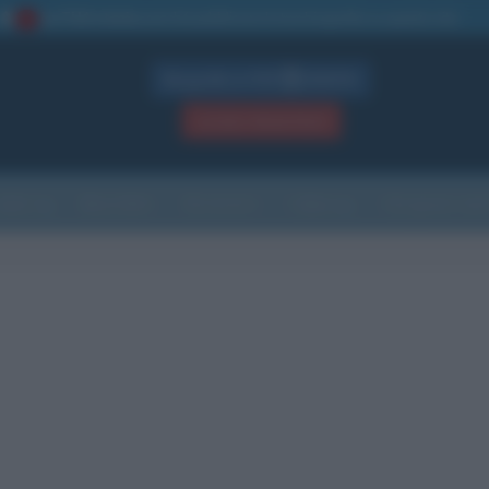
La TUA storia
: perché pubblicare la tua biografia su questo sito
1
Biografie in PDF
GRATIS
ACCEDI / REGISTRATI
Indice
Newsletter
Ricorrenze
Cultura
Che giorno sarà