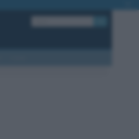
OK
?
Contatti