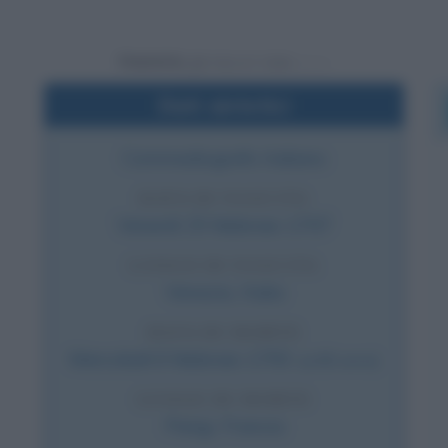
Powered by
Dati sintetici
Commediografo italiano
DATA DI NASCITA
Venerdì
25 febbraio
1707
LUOGO DI NASCITA
Venezia
,
Italia
DATA DI MORTE
Mercoledì
6 febbraio
1793
(a 85 anni)
LUOGO DI MORTE
Parigi
,
Francia