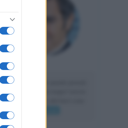
Maria
DA:
Caro Liorni perché quando presenti
l'eredità urli sempre troppo? non ho
mai sentito Mike o altri bravi come
lui gridare
Leggi di più